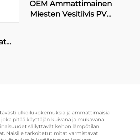
OEM Ammattimainen
Miesten Vesitiivis PVC
Sorkkajalkainen
Lantiopuku
at
Turvallisuuskerrokset
iviit
Räätälöity Värikäs
et
Kalastusliivi
Turvallisuuskerrokset
kittävästi ulkoilukokemuksia ja ammattimaisia
, joka pitää käyttäjän kuivana ja mukavana
minaisuudet säilyttävät kehon lämpötilan
 Naisille tarkoitetut mitat varmistavat