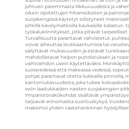
sopivan istuvuuden rintakehän, lantion ja vart
johtuen paremmasta liikkuvuudesta ja vähent
oikein sijoitettujen hihansidosten ja painonj
suojakengissä käytetyt edistyneet materiaali
pitkillä kävelymatkoilla kaukaisille kalastus- t
työkalukiinnitykset, jotka pitävät tarpeellise
Turvallisuutta parantavat vahvistetut, puhkeam
voivat aiheuttaa loukkaantumisia tai varuste
säilyttävät mukavuuden ja estävät tunkkaava
mahdollistavat helpon puhdistuksen ja nopea
vaihtoehdon usein käytettäväksi. Monikäyttöi
suolavedessä että makeassa vedessä, sopeutuen 
pohjat parantavat otetta liukkailla pinnoill
kantomukavuudesta, joka tukee kokopäiväis
esiin laadukkaiden naisten suojakengien pitkäl
Ympäristönäkökohdat sisältävät ympäristöystä
tarjoavat erinomaista suorituskykyä. Vuoden
maksimoi yhden vaatehankinnan hyödyllisen 