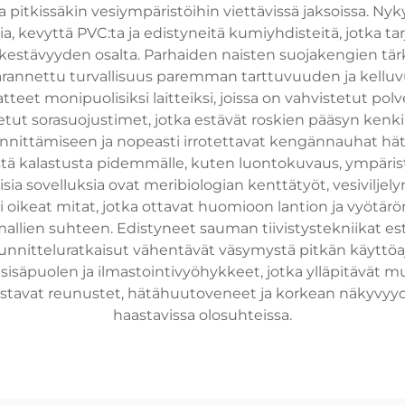
pitkissäkin vesiympäristöihin viettävissä jaksoissa. Nyk
 kevyttä PVC:ta ja edistyneitä kumiyhdisteitä, jotka ta
estävyyden osalta. Parhaiden naisten suojakengien tärk
arannettu turvallisuus paremman tarttuvuuden ja kellu
et monipuolisiksi laitteiksi, joissa on vahvistetut polv
netut sorasuojustimet, jotka estävät roskien pääsyn kenk
iinnittämiseen ja nopeasti irrotettavat kengännauhat hät
istä kalastusta pidemmälle, kuten luontokuvaus, ympär
ia sovelluksia ovat meribiologian kenttätyöt, vesiviljelyn
 oikeat mitat, jotka ottavat huomioon lantion ja vyötärö
llien suhteen. Edistyneet sauman tiivistystekniikat es
uunnitteluratkaisut vähentävät väsymystä pitkän käyttöa
sisäpuolen ja ilmastointivyöhykkeet, jotka ylläpitävät m
stavat reunustet, hätähuutoveneet ja korkean näkyvyyde
haastavissa olosuhteissa.