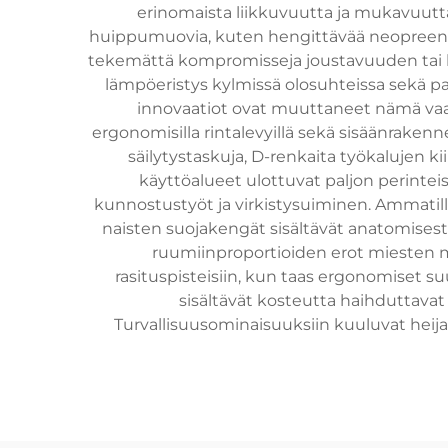
erinomaista liikkuvuutta ja mukavuutta 
huippumuovia, kuten hengittävää neopreenia,
tekemättä kompromisseja joustavuuden tai k
lämpöeristys kylmissä olosuhteissa sekä p
innovaatiot ovat muuttaneet nämä vaatte
ergonomisilla rintalevyillä sekä sisäänraken
säilytystaskuja, D-renkaita työkalujen k
käyttöalueet ulottuvat paljon perinte
kunnostustyöt ja virkistysuiminen. Ammatillis
naisten suojakengät sisältävät anatomisesti
ruumiinproportioiden erot miesten ma
rasituspisteisiin, kun taas ergonomiset s
sisältävät kosteutta haihduttavat 
Turvallisuusominaisuuksiin kuuluvat heija