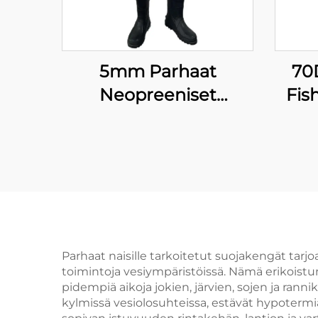
5mm Parhaat
70
Neopreeniset
Fis
Rintahousut Miesten
Kalastusvillasukat
Kalastushousut
Parhaat naisille tarkoitetut suojakengät tarj
toimintoja vesiympäristöissä. Nämä erikoistun
pidempiä aikoja jokien, järvien, sojen ja ran
kylmissä vesiolosuhteissa, estävät hypotermi