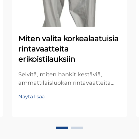
Miten valita korkealaatuisia
rintavaatteita
erikoistilauksiin
Selvitä, miten hankit kestäviä,
ammattilaisluokan rintavaatteita
erikoistilauksiin. Opi avaintekijät,
Näytä lisää
koonvalintavinkit ja takuutiedot.
Hanki hankintatarkistuslistasi jo
tänään.