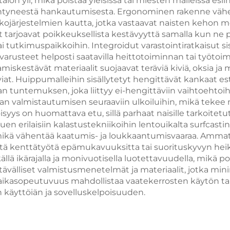
alon yli, mikä poistaa yleisissä tai miesten malleissa esi
yneestä hankautumisesta. Ergonominen rakenne vähentää 
akojärjestelmien kautta, jotka vastaavat naisten kehon me
t tarjoavat poikkeuksellista kestävyyttä samalla kun ne
ai tutkimuspaikkoihin. Integroidut varastointiratkaisut sis
t varusteet helposti saatavilla heittotoiminnan tai työtoim
iskestävät materiaalit suojaavat teräviä kiviä, oksia ja 
viat. Huippumalleihin sisällytetyt hengittävät kankaat e
n tuntemuksen, joka liittyy ei-hengittäviin vaihtoehtoi
n valmistautumisen seuraaviin ulkoiluihin, mikä tekee n
syys on huomattava etu, sillä parhaat naisille tarkoitet
erilaisiin kalastustekniikoihin lentouikalta surfcastingiin
a, mikä vähentää kaatumis- ja loukkaantumisvaaraa. Ammat
tä kenttätyötä epämukavuuksitta tai suorituskyvyn h
lä ikärajalla ja monivuotisella luotettavuudella, mikä po
välliset valmistusmenetelmät ja materiaalit, jotka min
aikasopeutuvuus mahdollistaa vaatekerrosten käytön talv
käyttöiän ja sovelluskelpoisuuden.