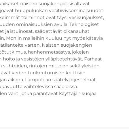
yaikaiset naisten suojakengät sisältävät
rjoavat huippuluokan vesitiiviysominaisuudet
eimmät toiminnot ovat täysi vesisuojaukset,
vuuden ominaisuuksien avulla. Teknologiset
et ja istuinosat, säädettävät olkanauhat
iin. Moniin malleihin kuuluu nyt myös käteviä
ätilanteita varten. Naisten suojakengien
istötutkimus, hanhenmetsästys, jokejen
 hoito ja vesistöjen ylläpitotehtävät. Parhaat
n suhteiden, rintojen mittojen sekä yleisten
tävät veden tunkeutumisen kriittisiin
jan aikana. Lämpötilan säätelyjärjestelmät
ukavuutta vaihtelevissa sääoloissa.
n värit, jotka parantavat käyttäjän suojaa