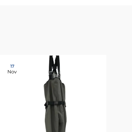
17
17
Nov
No