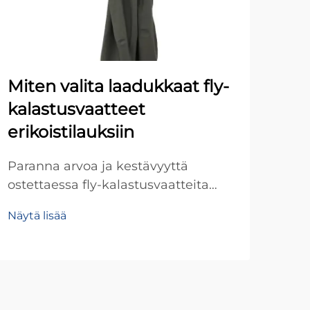
Miten valita laadukkaat fly-
Mit
kalastusvaatteet
tä
erikoistilauksiin
ulk
to
Paranna arvoa ja kestävyyttä
ostettaessa fly-kalastusvaatteita
Tutu
suurissa erissä. Tutustu keskeisiin
vali
Näytä lisää
materiaali-, istuvuus- ja
täy
Näyt
kustannustekijöihin, jotka takaavat
met
asiakastyytyväisyyden ja
tie
kannattavuuden. Hanki
istu
hankintatarkistuslistasi jo tänään.
huo