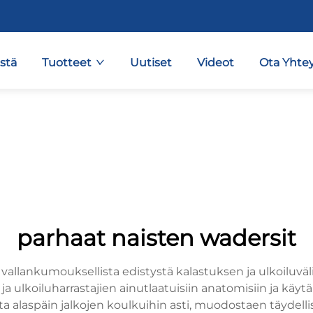
stä
Tuotteet
Uutiset
Videot
Ota Yhtey
parhaat naisten wadersit
allankumouksellista edistystä kalastuksen ja ulkoiluvälin
ulkoiluharrastajien ainutlaatuisiin anatomisiin ja käytänn
lta alaspäin jalkojen koulkuihin asti, muodostaen täydell