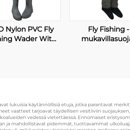
D Nylon PVC Fly
Fly Fishing -
hing Wader With
mukavillasuoj
Boots
Hengittävät Vesiti
Sukkapohjais
Jokisuojat
oavat lukuisia käytännöllisiä etuja, jotka parantavat mer
eet vaatteet tarjoavat täydellisen vesitiiviin suojauksen
nikkoalueiden vedessä vietettäessä. Erinomaiset eristyso
an ja mahdollistavat pidemmät, tuottavammat ulkoiluajat.