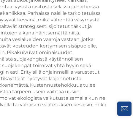
intyvät aukot ja kerääntyneet kankaat,
fyysistä rasitusta selässä ja hartioissa
kaniikkaa. Parhaissa naisille tarkoitetuissa
 pysyvät kevyinä, mikä vähentää väsymystä
ältävät strategisesti sijoitetut taskut ja
intojen aikana häiritsemättä niitä.
muita vesialueiden vaaroja vastaan, jotka
stävät kosteuden kertymisen sisäpuolelle,
hin. Pikakuivuvat ominaisuudet
äistä suojakengistä käytännöllisen
ut suojakengät toimivat yhtä hyvin sekä
 asti. Erityisillä ohjainmallilla varustetut
tikäyttäjät hyötyvät laajennetusta
eikkenemättä. Kustannustehokkuus tulee
istaa tarpeen usein vaihtaa uusiin.
imoivat ekologista vaikutusta samalla kun ne
ella tai vähäisen vaatetuksen kesäisin, mikä