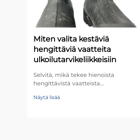
Miten valita kestäviä
hengittäviä vaatteita
ulkoilutarvikeliikkeisiin
Selvitä, mikä tekee hienoista
hengittävistä vaatteista
kestävämpiä ja
Näytä lisää
parempisuorituskykyisiä. Opi
avaintekniikoita, istuvuusvinkkejä ja
varastointistrategioita
ulkoilutarvikkeiden jälleenmyyjille.
Optimoi varantosi jo tänään.