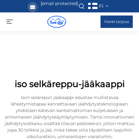
[email protected]
FI
Hanki tarjous
iso selkäreppu-jääkaappi
Ison selärepun jääkaappi edustaa mullistavaa
lähestymistapaa kannettavaan jäähdytysteknologiaan,
yhdistäen kätevän kantamattoman kuljetuksen ja
erinomaisen jäähdytyskäyttäytymisen. Tämä innovatiivinen
jäähdytysratkaisu sisältää tilavan päälokeron, johon mahtuu
jopa 30 tölkkiä ja jää, mikä tekee siitä täydellisen laajoihin
ulkoiluretkiin, uimarantojen vierailuihin,