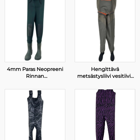
4mm Paras Neopreeni
Hengittävä
Rinnan
metsästysliivi vesitiivis
Kalastusasusteet PVC-
flyroointikalastusliivi
kenkien kanssa
läpäisemätön
neopreeniliivi
vesitiivisillä sukilla 100 %
vesitiivis