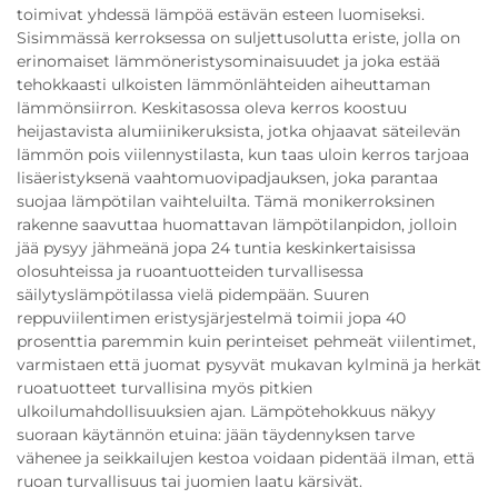
toimivat yhdessä lämpöä estävän esteen luomiseksi.
Sisimmässä kerroksessa on suljettusolutta eriste, jolla on
erinomaiset lämmöneristysominaisuudet ja joka estää
tehokkaasti ulkoisten lämmönlähteiden aiheuttaman
lämmönsiirron. Keskitasossa oleva kerros koostuu
heijastavista alumiinikeruksista, jotka ohjaavat säteilevän
lämmön pois viilennystilasta, kun taas uloin kerros tarjoaa
lisäeristyksenä vaahtomuovipadjauksen, joka parantaa
suojaa lämpötilan vaihteluilta. Tämä monikerroksinen
rakenne saavuttaa huomattavan lämpötilanpidon, jolloin
jää pysyy jähmeänä jopa 24 tuntia keskinkertaisissa
olosuhteissa ja ruoantuotteiden turvallisessa
säilytyslämpötilassa vielä pidempään. Suuren
reppuviilentimen eristysjärjestelmä toimii jopa 40
prosenttia paremmin kuin perinteiset pehmeät viilentimet,
varmistaen että juomat pysyvät mukavan kylminä ja herkät
ruoatuotteet turvallisina myös pitkien
ulkoilumahdollisuuksien ajan. Lämpötehokkuus näkyy
suoraan käytännön etuina: jään täydennyksen tarve
vähenee ja seikkailujen kestoa voidaan pidentää ilman, että
ruoan turvallisuus tai juomien laatu kärsivät.