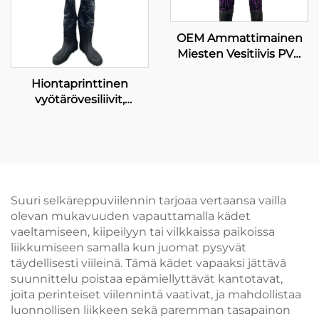
OEM Ammattimainen
Miesten Vesitiivis PVC
Sorkkajalkainen
Hiontaprinttinen
Lantiopuku
vyötärövesiliivit,
Turvallisuuskerrokset
kalastukseen ja
Räätälöity Värikäs
metsästykseen
Kalastusliivi
tarkoitetut vesitiivit
Turvallisuuskerrokset
kuivapuvut, hengittävät
kalastusvesiliivit
villakengillä
Suuri selkäreppuviilennin tarjoaa vertaansa vailla
olevan mukavuuden vapauttamalla kädet
vaeltamiseen, kiipeilyyn tai vilkkaissa paikoissa
liikkumiseen samalla kun juomat pysyvät
täydellisesti viileinä. Tämä kädet vapaaksi jättävä
suunnittelu poistaa epämiellyttävät kantotavat,
joita perinteiset viilennintä vaativat, ja mahdollistaa
luonnollisen liikkeen sekä paremman tasapainon