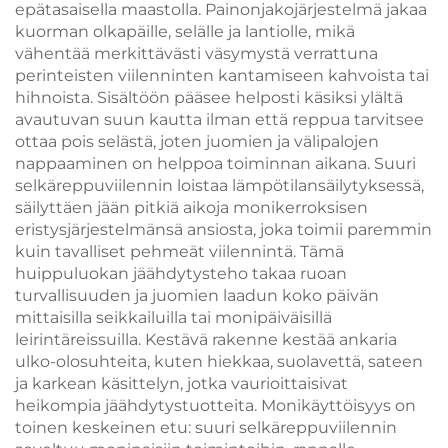
epätasaisella maastolla. Painonjakojärjestelmä jakaa
kuorman olkapäille, selälle ja lantiolle, mikä
vähentää merkittävästi väsymystä verrattuna
perinteisten viilenninten kantamiseen kahvoista tai
hihnoista. Sisältöön pääsee helposti käsiksi ylältä
avautuvan suun kautta ilman että reppua tarvitsee
ottaa pois selästä, joten juomien ja välipalojen
nappaaminen on helppoa toiminnan aikana. Suuri
selkäreppuviilennin loistaa lämpötilansäilytyksessä,
säilyttäen jään pitkiä aikoja monikerroksisen
eristysjärjestelmänsä ansiosta, joka toimii paremmin
kuin tavalliset pehmeät viilennintä. Tämä
huippuluokan jäähdytysteho takaa ruoan
turvallisuuden ja juomien laadun koko päivän
mittaisilla seikkailuilla tai monipäiväisillä
leirintäreissuilla. Kestävä rakenne kestää ankaria
ulko-olosuhteita, kuten hiekkaa, suolavettä, sateen
ja karkean käsittelyn, jotka vaurioittaisivat
heikompia jäähdytystuotteita. Monikäyttöisyys on
toinen keskeinen etu: suuri selkäreppuviilennin