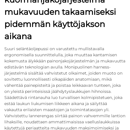
mukavuuden takaamiseksi
pidemmän käyttöjakson
aikana
Suuri seläntäoljepussi on varustettu mullistavalla
ergonomisella suunnittelulla, joka muuttaa kantamisen
kokemusta älykkään painonjakojärjestelmän ja mukavuutta
edistävän teknologian avulla. Monipuolinen harness-
järjestelmä sisältää vahvistetut olkaimet, joiden muoto on
sovitettu luonnollisesti olkapäiden anatomiaan, mikä
vähentää painepisteitä ja poistaa leikkaavan tunteen, joka
on yleistä perinteisissä jäähdytyslaukkujen hihnoissa.
Säädettävä rintanauha luo turvallisen kolmipistetuen, joka
estää laukun liukumisen liikkeen aikana ja säilyttää
vakautta erilaisten maastojen ja toimintatasojen yli.
Vahvistettu lannerengas siirtää painon vahvemmille lantion
lihaksille, noudattaen ammattimaisissa vaelluslaukkuissa
käytettyjä periaatteita mukavuuden maksimoimiseksi ja