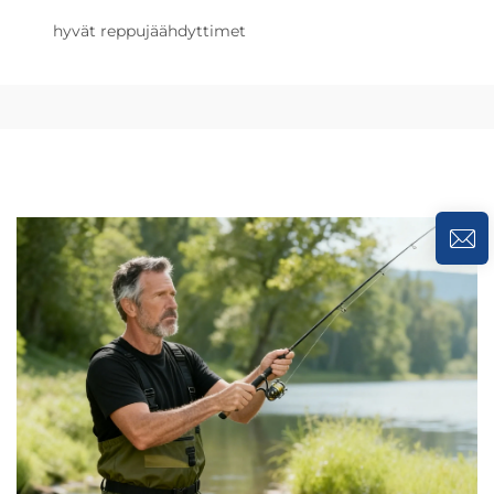
hyvät reppujäähdyttimet