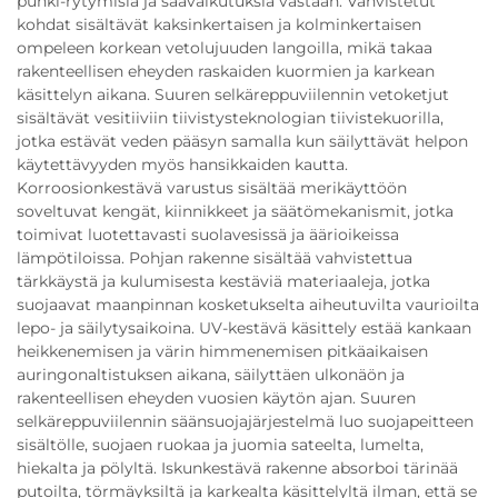
puhki-rytymisiä ja säävaikutuksia vastaan. Vahvistetut
kohdat sisältävät kaksinkertaisen ja kolminkertaisen
ompeleen korkean vetolujuuden langoilla, mikä takaa
rakenteellisen eheyden raskaiden kuormien ja karkean
käsittelyn aikana. Suuren selkäreppuviilennin vetoketjut
sisältävät vesitiiviin tiivistysteknologian tiivistekuorilla,
jotka estävät veden pääsyn samalla kun säilyttävät helpon
käytettävyyden myös hansikkaiden kautta.
Korroosionkestävä varustus sisältää merikäyttöön
soveltuvat kengät, kiinnikkeet ja säätömekanismit, jotka
toimivat luotettavasti suolavesissä ja äärioikeissa
lämpötiloissa. Pohjan rakenne sisältää vahvistettua
tärkkäystä ja kulumisesta kestäviä materiaaleja, jotka
suojaavat maanpinnan kosketukselta aiheutuvilta vaurioilta
lepo- ja säilytysaikoina. UV-kestävä käsittely estää kankaan
heikkenemisen ja värin himmenemisen pitkäaikaisen
auringonaltistuksen aikana, säilyttäen ulkonäön ja
rakenteellisen eheyden vuosien käytön ajan. Suuren
selkäreppuviilennin säänsuojajärjestelmä luo suojapeitteen
sisältölle, suojaen ruokaa ja juomia sateelta, lumelta,
hiekalta ja pölyltä. Iskunkestävä rakenne absorboi tärinää
putoilta, törmäyksiltä ja karkealta käsittelyltä ilman, että se