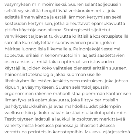
väsymyksen minimoimiseksi. Suuren seläntäoljepussin
selkälevy sisältää hengittävää verkkorakennetta, joka
edistää ilmanvaihtoa ja estää lämmön kertymisen sekä
kosteuden kertymisen, jotka aiheuttavat epämukavuutta
pitkän käyttöjakson aikana. Strategisesti sijoitetut
vahvikkeet tarjoavat tukivuutta kriittisillä kosketuspisteillä
samalla kun säilytetään suoraviivainen profiili, joka ei
häiritse luonnollisia liikemalleja. Painonjakojärjestelmä
sopeutuu erilaisiin kehonmuotoihin laajasti säädettävien
osien ansiosta, mikä takaa optimaalisen istuvuuden
käyttäjille, joiden koko vaihtelee pienestä erittäin suureen.
Painonsiirtoteknologia jakaa kuorman useille
lihaksiryhmille, estäen keskittyneen rasituksen, joka johtaa
kipuun ja väsymykseen. Suuren seläntäoljepussin
ergonominen rakenne mahdollistaa pidemmän kantamisen
ilman fyysistä epämukavuutta, joka liittyy perinteisiin
jäähdytyslaukkuihin, ja avaa mahdollisuudet pidempiin
vaellusretkiin ja koko päivän kestäviin ulkoilutapahtumiin.
Testit täyteen ladatuilla laukkuilla osoittavat merkittävää
vähentymistä koetussa painossa ja lihasrasituksessa
verrattuna perinteisiin kantotapoihin. Mukavuusjärjestelmä