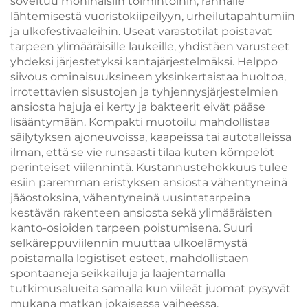
soveltuu moninaisiin toimintoihin, rannalle
lähtemisestä vuoristokiipeilyyn, urheilutapahtumiin
ja ulkofestivaaleihin. Useat varastotilat poistavat
tarpeen ylimääräisille laukeille, yhdistäen varusteet
yhdeksi järjestetyksi kantajärjestelmäksi. Helppo
siivous ominaisuuksineen yksinkertaistaa huoltoa,
irrotettavien sisustojen ja tyhjennysjärjestelmien
ansiosta hajuja ei kerty ja bakteerit eivät pääse
lisääntymään. Kompakti muotoilu mahdollistaa
säilytyksen ajoneuvoissa, kaapeissa tai autotalleissa
ilman, että se vie runsaasti tilaa kuten kömpelöt
perinteiset viilennintä. Kustannustehokkuus tulee
esiin paremman eristyksen ansiosta vähentyneinä
jääostoksina, vähentyneinä uusintatarpeina
kestävän rakenteen ansiosta sekä ylimääräisten
kanto-osioiden tarpeen poistumisena. Suuri
selkäreppuviilennin muuttaa ulkoelämystä
poistamalla logistiset esteet, mahdollistaen
spontaaneja seikkailuja ja laajentamalla
tutkimusalueita samalla kun viileät juomat pysyvät
mukana matkan jokaisessa vaiheessa.