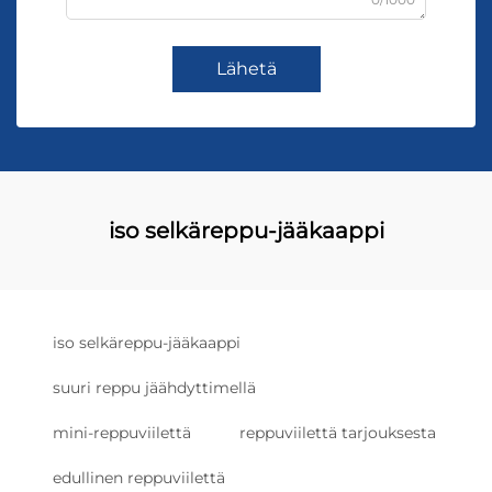
Lähetä
iso selkäreppu-jääkaappi
iso selkäreppu-jääkaappi
suuri reppu jäähdyttimellä
mini-reppuviilettä
reppuviilettä tarjouksesta
edullinen reppuviilettä