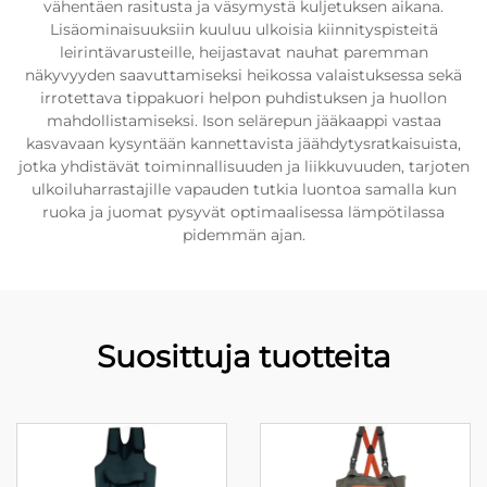
vähentäen rasitusta ja väsymystä kuljetuksen aikana.
Lisäominaisuuksiin kuuluu ulkoisia kiinnityspisteitä
leirintävarusteille, heijastavat nauhat paremman
näkyvyyden saavuttamiseksi heikossa valaistuksessa sekä
irrotettava tippakuori helpon puhdistuksen ja huollon
mahdollistamiseksi. Ison selärepun jääkaappi vastaa
kasvavaan kysyntään kannettavista jäähdytysratkaisuista,
jotka yhdistävät toiminnallisuuden ja liikkuvuuden, tarjoten
ulkoiluharrastajille vapauden tutkia luontoa samalla kun
ruoka ja juomat pysyvät optimaalisessa lämpötilassa
pidemmän ajan.
Suosittuja tuotteita