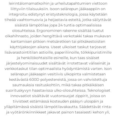
leirintälomamatkoihin ja urheilutapahtumien viettoon
liittyviin tilaisuuksiin. Isoon selärepun jääkaappiin on
integroitu edistynyt eristysteknologia, jossa käytetään
tiheää vaahtomuovia ja heijastavia esteitä, jotka säilyttävät
sisäistä lämpötilaa jopa 24 tuntia optimaalisissa
olosuhteissa. Ergonominen rakenne sisältää tuetut
olkahihnasto, joiden hengittävä verkotakki takaa mukavan
kantamisen pitkien metsäretkien tai pitkäkestoisten
käyttöjaksojen aikana. Useat ulkoiset taskut tarjoavat
lisävarastointitilan astioille, paperiliinoille, tölkkipuristimille
ja henkilökohtaisille esineille, kun taas sisäiset
järjestelyominaisuudet sisältävät irrotettavat väliseinät ja
verkkotaskut tilan optimaalista hyödyntämistä varten. Ison
selärepun jääkaapin vesitiivis ulkopinta valmistetaan
kestävästä 600D polyestereistä, jossa on vahvistettuja
saumauksia rasituskohtiin, mikä takaa pitkäikäisen
suorituskyvyn haastavissa ulko-olosuhteissa. Teknologiset
innovaatiot sisältävät vuotonsuojat zippirit, joissa on
tiivisteet estämässä kosteuden pääsyn ulospäin ja
ylläpitämässä sisäistä lämpötilavakautta. Säädettävät rinta-
ja vyötärönkiinnikkeet jakavat painon tasaisesti kehon yli,