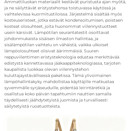
Ammattiluokan materiaalit kestävät puristusta ajan myötä,
ja ne säilyttävät eristystehonsa toistuvassa käytössä ja
vaihtelevissa kuormitustiloissa. Järjestelmä sisältää myös
kosteuseristeet, jotka estävät kondensoitumisen, poistaen
kosteat olosuhteet, joita huonommat viilennystuotteet
usein kärsivät. Lämpötilan seurantatestit osoittavat
johdonmukaista sisäisen ilmaston hallintaa, ja
sisälämpötilan vaihtelu on vähäistä, vaikka ulkoiset
lämpöolosuhteet olisivat äärimmäisiä. Suuren
reppuviilentimen eristysteknologia edustaa merkittävää
edistystä kannettavassa jääkaappiteknologiassa, tarjoten
kaupallista luokkaa olevan viilennystehon
kuluttajaystävällisessä paketissa. Tämä ylivoimainen
lämpöhallintakyky mahdollistaa käyttäjille matkustaa
syvemmälle syrjäseuduille, pidentää leirintäretkiä ja
osallistua koko päivän tapahtumiin nauttien samalla
täydellisesti jäähdytetyistä juomista ja turvallisesti
säilytetyistä ruoatuotteista.