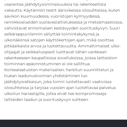
vaarantaa jäähdytysominaisuuksia tai rakenteellista
vakautta. Käytännön testit äärioikeissa olosuhteissa, kuten
aavikon kuumuudessa, vuoristojen kylmyydessä,
rannikkoalueiden suolavesialtistuksessa ja metsämaastossa,
vahvistavat erinomaisen kestävyyden suorituskyvyn. Suuri
selkäreppuviilennin säilyttää toimintakykynsä ja
ulkonäkönsä satojen käyttökertojen ajan, mikä osoittaa
pitkäaikaista arvoa ja luotettavuutta. Ammattimaiset ulko-
ohjaajat ja seikkailuopasit luottavat tähän vankkaan
rakenteeseen kaupallisissa sovelluksissa, joissa laitteiston
toiminnan epäonnistuminen ei ole sallittua.
Korkealaatuisten materiaalien, harkitun suunnittelun ja
tiukan laadunvalvonnan yhdistäminen luo
jäähdytysratkaisun, joka toimii luotettavasti vaativissa
olosuhteissa ja tarjoaa vuosien ajan luotettavaa palvelua
ulkoilun harrastajille, jotka eivät tee kompromisseja
laitteiden laadun ja suorituskyvyn suhteen.