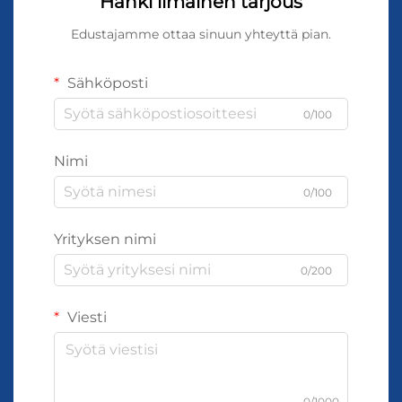
Hanki ilmainen tarjous
Edustajamme ottaa sinuun yhteyttä pian.
Sähköposti
0/100
Nimi
0/100
Yrityksen nimi
0/200
Viesti
0/1000