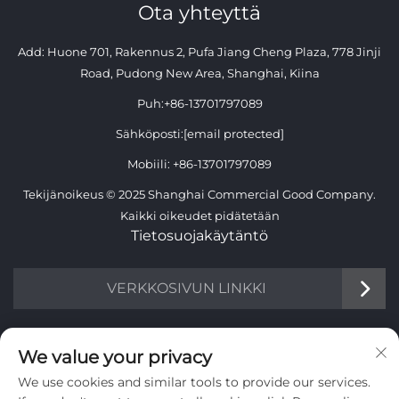
Ota yhteyttä
Add: Huone 701, Rakennus 2, Pufa Jiang Cheng Plaza, 778 Jinji
Road, Pudong New Area, Shanghai, Kiina
Puh:
+86-13701797089
Sähköposti:
[email protected]
Mobiili:
+86-13701797089
Tekijänoikeus © 2025 Shanghai Commercial Good Company.
Kaikki oikeudet pidätetään
Tietosuojakäytäntö
VERKKOSIVUN LINKKI
TIETOA
We value your privacy
We use cookies and similar tools to provide our services.
Liity vastaanottamaan viikoittainen uutiskirjeemme