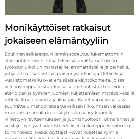
Monikäyttöiset ratkaisut
jokaiseen elämäntyyliin
Edullinen selkäreppuviilennin sopeutuu lukemattomiin
elämäntilanteisiin, mikä tekee siitä välttämättömän
työkalun ulkoilun harrastajille, ammattilaisille ja perheille,
jotka etsivät kannettavia viilennysratkaisuja. Retkeily ja
vuoristomatkailu ovat ensisijaisia käyttökohteita, joissa
viilennysreppu loistaa, koska se mahdollistaa tuoreiden
aterioiden ja kylmien juomien kuljettamisen monipäiväisillä
retkillä ilman ulkoista jääkaappia. Kädet vapaaksi jättävä
suunnittelu mahdollistaa turvallisen liikkumisen vaikeassa
maastossa samalla kun säilytetään pääsy kunnolla
viillettyyn ravitsemukseen ja juomahuoltoon. Uimarannat ja
vesilajit hyötyvät suuresti edullisen selkäreppuviilentimen
toiminnoista, koska käyttäjät voivat kuljettaa kylmiä
juomia ja välipaloja hiekkarantojen, kivikkorantojen tai