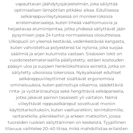
vapauttavan jäähdytysjärjestelmän, joka säilyttää
optimaalisen lämpötilan pitkäksi aikaa. Edullisessa
selkäreppuviileytyksessä on monikerroksisia
eristemateriaaleja, kuten tiheää vaahtomuovia ja
heijastavaa alumiinipintaa, jotka yhdessä säilyttävät jään
pysymisen jopa 24 tuntia normaaleissa olosuhteissa.
Ulkopuoli on yleensä kestävää, vedenkestävää kangasta,
kuten vahvistettua polyestereä tai nylonia, joka suojaa
sääilmiä ja arjen kulumista vastaan. Sisäosien lokit on
vuodonestemateriaalilla päällystetty, estäen kosteuden
pääsyn ulos ja suojaen henkilökohtaisia esineitä, jotka on
säilytetty ulkoisissa lokeroissa. Nykyaikaiset edulliset
selkäreppuviileyttimet sisältävät ergonomisia
ominaisuuksia, kuten patinoituja olkaimia, säädettäviä
rinta- ja vyötärönauhoja sekä hengittäviä selkäpaneelia,
jotka jakavat painon tasaisesti yli vartalon. Nämä
viileyttävät reppuselkäreput soveltuvat moniin
käyttötarkoituksiin, kuten vaellusretkiin, leirintälomille,
rantaretkille, piknikkeihin ja arkeen matkoihin, joissa
tuoreiden ruokien säilyttäminen on keskeistä. Tyypillinen
tilavuus vaihtelee 20–40 litraa, mikä mahdollistaa erilaisten