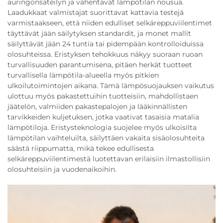
auringonsäteilyn ja vähentävät lämpötilan nousua.
Laadukkaat valmistajat suorittavat kattavia testejä
varmistaakseen, että niiden edulliset selkäreppuviilentimet
täyttävät jään säilytyksen standardit, ja monet mallit
säilyttävät jään 24 tuntia tai pidempään kontrolloiduissa
olosuhteissa. Eristyksen tehokkuus näkyy suoraan ruoan
turvallisuuden parantumisena, pitäen herkät tuotteet
turvallisella lämpötila-alueella myös pitkien
ulkoilutoimintojen aikana. Tämä lämpösuojauksen vaikutus
ulottuu myös pakastettuihin tuotteisiin, mahdollistaen
jäätelön, valmiiden pakastepalojen ja lääkinnällisten
tarvikkeiden kuljetuksen, jotka vaativat tasaisia matalia
lämpötiloja. Eristysteknologia suojelee myös ulkoisilta
lämpötilan vaihteluilta, säilyttäen vakaita sisäolosuhteita
säästä riippumatta, mikä tekee edullisesta
selkäreppuviilentimestä luotettavan erilaisiin ilmastollisiin
olosuhteisiin ja vuodenaikoihin.