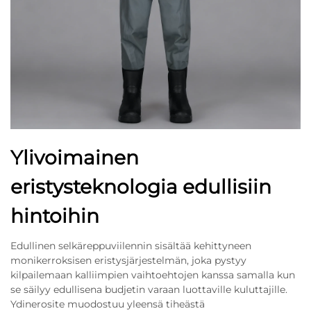
Ylivoimainen
eristysteknologia edullisiin
hintoihin
Edullinen selkäreppuviilennin sisältää kehittyneen
monikerroksisen eristysjärjestelmän, joka pystyy
kilpailemaan kalliimpien vaihtoehtojen kanssa samalla kun
se säilyy edullisena budjetin varaan luottaville kuluttajille.
Ydinerosite muodostuu yleensä tiheästä