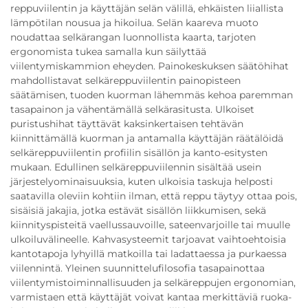
reppuviilentin ja käyttäjän selän välillä, ehkäisten liiallista
lämpötilan nousua ja hikoilua. Selän kaareva muoto
noudattaa selkärangan luonnollista kaarta, tarjoten
ergonomista tukea samalla kun säilyttää
viilentymiskammion eheyden. Painokeskuksen säätöhihat
mahdollistavat selkäreppuviilentin painopisteen
säätämisen, tuoden kuorman lähemmäs kehoa paremman
tasapainon ja vähentämällä selkärasitusta. Ulkoiset
puristushihat täyttävät kaksinkertaisen tehtävän
kiinnittämällä kuorman ja antamalla käyttäjän räätälöidä
selkäreppuviilentin profiilin sisällön ja kanto-esitysten
mukaan. Edullinen selkäreppuviilennin sisältää usein
järjestelyominaisuuksia, kuten ulkoisia taskuja helposti
saatavilla oleviin kohtiin ilman, että reppu täytyy ottaa pois,
sisäisiä jakajia, jotka estävät sisällön liikkumisen, sekä
kiinnityspisteitä vaellussauvoille, sateenvarjoille tai muulle
ulkoiluvälineelle. Kahvasysteemit tarjoavat vaihtoehtoisia
kantotapoja lyhyillä matkoilla tai ladattaessa ja purkaessa
viilennintä. Yleinen suunnittelufilosofia tasapainottaa
viilentymistoiminnallisuuden ja selkäreppujen ergonomian,
varmistaen että käyttäjät voivat kantaa merkittäviä ruoka-