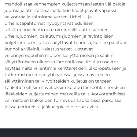
mahdollistaa vanhempien kuljettamaan lasten välipaloja,
juomia ja aterioita samalla kun kädet jäävät vapaiksi
valvontaa ja toimintaa varten. Urheilu- ja
urheilutapahtumat hyödyntävät edullisen
selkäreppuviilentimen toiminnallisuutta kylmien
urheilujuomien, palautumisjuomien ja ravintolisien
kuljettamiseen, jotka säilyttävät tehonsa, kun ne pidetään
kunnolla viileinä. Kalastusretket luottavat
viilennysreppuihin muiden säilyttämiseen ja saaliin
säilyttämiseen oikeassa lämpötilassa. Koulutussektori
käyttää näitä viilentimiä kenttäretkien, ulko-opetuksen ja
tutkimustoiminnan yhteydessä, joissa näytteiden
säilyttäminen tai virvoitteiden kuljetus on tarpeen.
Lääketieteellisiin sovelluksiin kuuluu lämpötilanherkkien
lääkkeiden kuljettaminen matkoilla tai ulkotyötehtävissä,
varmistaen lääkkeiden toimivuus kaukaisissa paikoissa,
joissa perinteistä jääkaappia ei ole saatavilla.