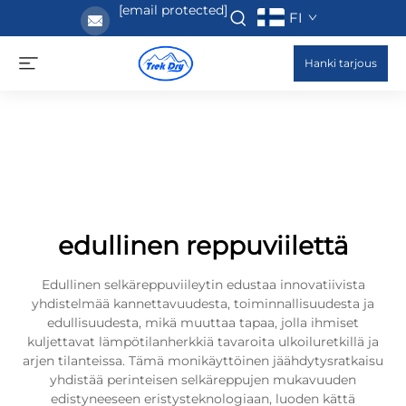
[email protected]
FI
Hanki tarjous
edullinen reppuviilettä
Edullinen selkäreppuviileytin edustaa innovatiivista
yhdistelmää kannettavuudesta, toiminnallisuudesta ja
edullisuudesta, mikä muuttaa tapaa, jolla ihmiset
kuljettavat lämpötilanherkkiä tavaroita ulkoiluretkillä ja
arjen tilanteissa. Tämä monikäyttöinen jäähdytysratkaisu
yhdistää perinteisen selkäreppujen mukavuuden
edistyneeseen eristysteknologiaan, luoden kättä