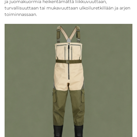
ja juomakuormia heikentämättä liikkuvuuttaan,
turvallisuuttaan tai mukavuuttaan ulkoiluretkillään ja arjen
toiminnassaan.