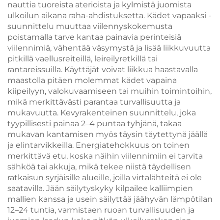
nauttia tuoreista aterioista ja kylmistä juomista
ulkoilun aikana raha-ahdistuksetta. Kädet vapaaksi -
suunnittelu muuttaa viilennyskokemusta
poistamalla tarve kantaa painavia perinteisiä
viilennimiä, vähentää väsymystä ja lisää liikkuvuutta
pitkillä vaellusreiteillä, leireilyretkillä tai
rantareissuilla. Käyttäjät voivat liikkua haastavalla
maastolla pitäen molemmat kädet vapaina
kiipeilyyn, valokuvaamiseen tai muihin toimintoihin,
mikä merkittävästi parantaa turvallisuutta ja
mukavuutta. Kevyrakenteinen suunnittelu, joka
tyypillisesti painaa 2–4 puntaa tyhjänä, takaa
mukavan kantamisen myös täysin täytettynä jäällä
ja elintarvikkeilla. Energiatehokkuus on toinen
merkittävä etu, koska näihin viilennimiin ei tarvita
sähköä tai akkuja, mikä tekee niistä täydellisen
ratkaisun syrjäisille alueille, joilla virtalähteitä ei ole
saatavilla. Jään säilytyskyky kilpailee kalliimpien
mallien kanssa ja usein säilyttää jäähyvän lämpötilan
12–24 tuntia, varmistaen ruoan turvallisuuden ja