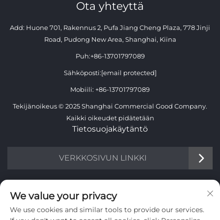
Ota yhteyttä
Add: Huone 701, Rakennus 2, Pufa Jiang Cheng Plaza, 778 Jinji
Road, Pudong New Area, Shanghai, Kiina
Puh:
+86-13701797089
Sähköposti:
[email protected]
Mobiili:
+86-13701797089
Tekijänoikeus © 2025 Shanghai Commercial Good Company.
Kaikki oikeudet pidätetään
Tietosuojakäytäntö
VERKKOSIVUN LINKKI
TIETOA
We value your privacy
We use cookies and similar tools to provide our services.
Liity vastaanottamaan viikoittainen uutiskirjeemme