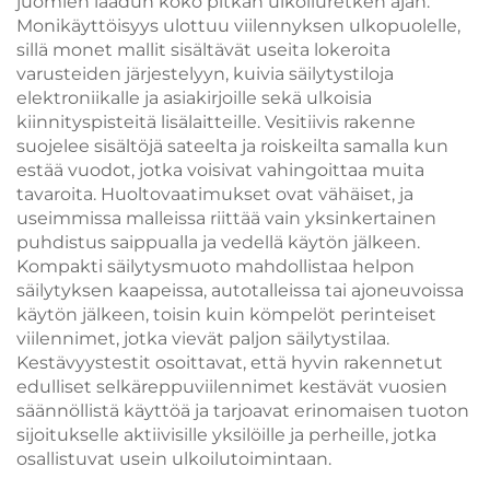
juomien laadun koko pitkän ulkoiluretken ajan.
Monikäyttöisyys ulottuu viilennyksen ulkopuolelle,
sillä monet mallit sisältävät useita lokeroita
varusteiden järjestelyyn, kuivia säilytystiloja
elektroniikalle ja asiakirjoille sekä ulkoisia
kiinnityspisteitä lisälaitteille. Vesitiivis rakenne
suojelee sisältöjä sateelta ja roiskeilta samalla kun
estää vuodot, jotka voisivat vahingoittaa muita
tavaroita. Huoltovaatimukset ovat vähäiset, ja
useimmissa malleissa riittää vain yksinkertainen
puhdistus saippualla ja vedellä käytön jälkeen.
Kompakti säilytysmuoto mahdollistaa helpon
säilytyksen kaapeissa, autotalleissa tai ajoneuvoissa
käytön jälkeen, toisin kuin kömpelöt perinteiset
viilennimet, jotka vievät paljon säilytystilaa.
Kestävyystestit osoittavat, että hyvin rakennetut
edulliset selkäreppuviilennimet kestävät vuosien
säännöllistä käyttöä ja tarjoavat erinomaisen tuoton
sijoitukselle aktiivisille yksilöille ja perheille, jotka
osallistuvat usein ulkoilutoimintaan.