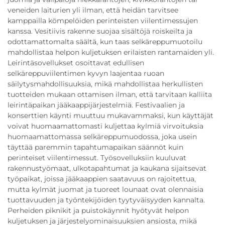
veneiden laiturien yli ilman, että heidän tarvitsee
kamppailla kömpelöiden perinteisten viilentimessujen
kanssa. Vesitiivis rakenne suojaa sisältöjä roiskeilta ja
odottamattomalta säältä, kun taas selkäreppumuotoilu
mahdollistaa helpon kuljetuksen erilaisten rantamaiden yli.
Leirintäsovellukset osoittavat edullisen
selkäreppuviilentimen kyvyn laajentaa ruoan
säilytysmahdollisuuksia, mikä mahdollistaa herkullisten
tuotteiden mukaan ottamisen ilman, että tarvitaan kalliita
leirintäpaikan jääkaappijärjestelmiä. Festivaalien ja
konserttien käynti muuttuu mukavammaksi, kun käyttäjät
voivat huomaamattomasti kuljettaa kylmiä virvoituksia
huomaamattomassa selkäreppumuodossa, joka usein
täyttää paremmin tapahtumapaikan säännöt kuin
perinteiset viilentimessut. Työsovelluksiin kuuluvat
rakennustyömaat, ulkotapahtumat ja kaukana sijaitsevat
työpaikat, joissa jääkaappien saatavuus on rajoitettua,
mutta kylmät juomat ja tuoreet lounaat ovat olennaisia
tuottavuuden ja työntekijöiden tyytyväisyyden kannalta.
Perheiden piknikit ja puistokäynnit hyötyvät helpon
kuljetuksen ja järjestelyominaisuuksien ansiosta, mikä