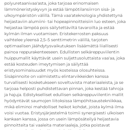
polyuretaanivaa'asta, joka tarjoaa erinomaisen
lämmöneristyskyvyn ja estää lämpötilansiirron sisä- ja
ulkoympäristön välillä. Tämä vaa'ateknologia yhdistettynä
heijastaviin alumiini- tai hopeapinnoitteisiin luo esteen, joka
heijastaa lämpöä pois säilytettäviltä tavaroilta ja estää
kylmän ilman vuotamisen. Eristekerrosten paksuus
vaihtelee yleensä 2,5–5 senttimetrin välillä, tarjoten
optimaalisen jäähdytysvaikutuksen lisäämättä liiallisesti
painoa reppurakenteeseen. Edullisten selkäreppuviilentin
huippumallit käyttävät usein suljettusoluttaista vaa'aa, joka
estää kosteuden imeytymisen ja säilyttää
eristysominaisuudet myös kosteissa olosuhteissa.
Sisäpinnoite on valmistettu elintarvikkeiden kanssa
turvallisesti kosketukseen soveltuvista materiaaleista, ja se
tarjoaa helposti puhdistettavan pinnan, joka kestää tahroja
ja hajuja. Edistykselliset edullisen selkäreppuviilentin mallit
hyödyntävät saumojen liitoksissa lämpöhitsaustekniikkaa,
mikä eliminoi mahdolliset heikot kohdat, joista kylmä ilma
voisi vuotaa. Eristysjärjestelmä toimii synergisesti ulkoisen
kankaan kanssa, jossa on usein lämpösäteilyä heijastavia
pinnoitteita tai vaaleita materiaaleja, jotka poistavat