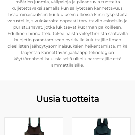
määrien juomia, välipaloja ja pilaantuvia tuotteita
kuljetettavaksi samalla kun säilytetään kannettavuus.
Lisäominaisuuksiin kuuluu usein ulkoisia kiinnityspisteitä
varusteille, sivulokeroita nopeasti tarvittaviin esineisiin ja
puristusnavat, jotka lukitsevat kuorman paikoilleen.
Edullinen hinnoittelu tekee näistä viileyttimistä saatavilla
budjetin parantamiseen pyrkiville kuluttajille ilman
oleellisten jäähdytysominaisuuksien heikentämistä, mikä
laajentaa kannettavan jääkaappiteknologian
käyttömahdollisuuksia sekä ulkoiluharrastajille että
ammattilaisille.
Uusia tuotteita