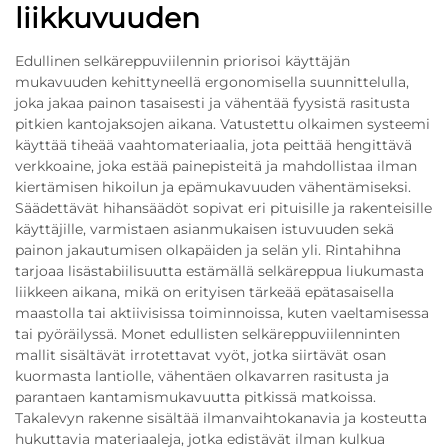
liikkuvuuden
Edullinen selkäreppuviilennin priorisoi käyttäjän
mukavuuden kehittyneellä ergonomisella suunnittelulla,
joka jakaa painon tasaisesti ja vähentää fyysistä rasitusta
pitkien kantojaksojen aikana. Vatustettu olkaimen systeemi
käyttää tiheää vaahtomateriaalia, jota peittää hengittävä
verkkoaine, joka estää painepisteitä ja mahdollistaa ilman
kiertämisen hikoilun ja epämukavuuden vähentämiseksi.
Säädettävät hihansäädöt sopivat eri pituisille ja rakenteisille
käyttäjille, varmistaen asianmukaisen istuvuuden sekä
painon jakautumisen olkapäiden ja selän yli. Rintahihna
tarjoaa lisästabiilisuutta estämällä selkäreppua liukumasta
liikkeen aikana, mikä on erityisen tärkeää epätasaisella
maastolla tai aktiivisissa toiminnoissa, kuten vaeltamisessa
tai pyöräilyssä. Monet edullisten selkäreppuviilenninten
mallit sisältävät irrotettavat vyöt, jotka siirtävät osan
kuormasta lantiolle, vähentäen olkavarren rasitusta ja
parantaen kantamismukavuutta pitkissä matkoissa.
Takalevyn rakenne sisältää ilmanvaihtokanavia ja kosteutta
hukuttavia materiaaleja, jotka edistävät ilman kulkua