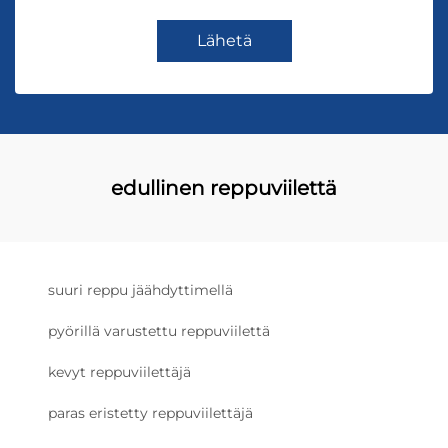
Lähetä
edullinen reppuviilettä
suuri reppu jäähdyttimellä
pyörillä varustettu reppuviilettä
kevyt reppuviilettäjä
paras eristetty reppuviilettäjä