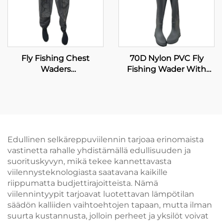
Fly Fishing Chest
70D Nylon PVC Fly
Waders
Fishing Wader With
Hengitysmallinen
Boots
Vesitiivis Sukkapussi
Jokihousut Miehille ja
Naisille
Edullinen selkäreppuviilennin tarjoaa erinomaista
vastinetta rahalle yhdistämällä edullisuuden ja
suorituskyvyn, mikä tekee kannettavasta
viilennysteknologiasta saatavana kaikille
riippumatta budjettirajoitteista. Nämä
viilennintyypit tarjoavat luotettavan lämpötilan
säädön kalliiden vaihtoehtojen tapaan, mutta ilman
suurta kustannusta, jolloin perheet ja yksilöt voivat