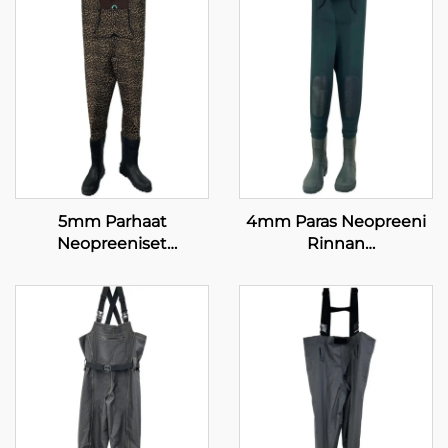
5mm Parhaat
4mm Paras Neopreeni
Neopreeniset
Rinnan
Rintahousut Miesten
Kalastusasusteet PVC-
Kalastusvillasukat
kenkien kanssa
Kalastushousut