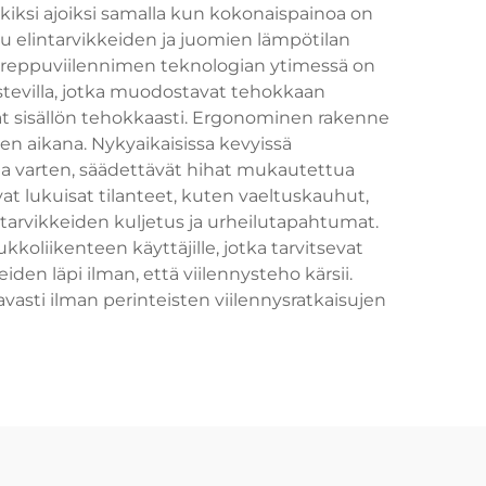
kiksi ajoiksi samalla kun kokonaispainoa on
luu elintarvikkeiden ja juomien lämpötilan
elkäreppuviilennimen teknologian ytimessä on
istevilla, jotka muodostavat tehokkaan
ävät sisällön tehokkaasti. Ergonominen rakenne
jen aikana. Nykyaikaisissa kevyissä
raa varten, säädettävät hihat mukautettua
at lukuisat tilanteet, kuten vaeltuskauhut,
en tarvikkeiden kuljetus ja urheilutapahtumat.
ukkoliikenteen käyttäjille, jotka tarvitsevat
en läpi ilman, että viilennysteho kärsii.
asti ilman perinteisten viilennysratkaisujen