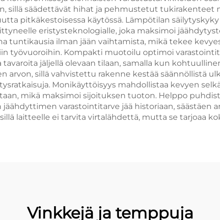
, sillä säädettävät hihat ja pehmustetut tukirakenteet 
tta pitkäkestoisessa käytössä. Lämpötilan säilytyskyk
ittyneelle eristysteknologialle, joka maksimoi jäähdytys
ina tuntikausia ilman jään vaihtamista, mikä tekee kevy
mpiin työvuoroihin. Kompakti muotoilu optimoi varastoint
aroita jäljellä olevaan tilaan, samalla kun kohtuullinen
arvon, sillä vahvistettu rakenne kestää säännöllistä ulk
hdytysratkaisuja. Monikäyttöisyys mahdollistaa kevyen se
ntaan, mikä maksimoi sijoituksen tuoton. Helppo puhdistu
ähdyttimen varastointitarve jää historiaan, säästäen ar
lä laitteelle ei tarvita virtalähdettä, mutta se tarjoaa k
Vinkkejä ja temppuja