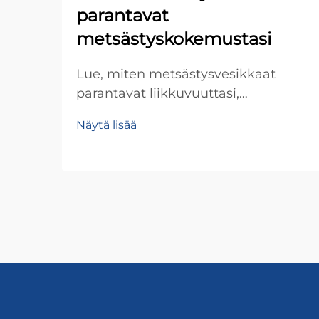
parantavat
metsästyskokemustasi
Lue, miten metsästysvesikkaat
parantavat liikkuvuuttasi,
mukavuuttasi ja menestymistäsi
Näytä lisää
kosteissa olosuhteissa. Pysy
kuivana, lämpimänä ja keskittynytä
soistossa ja kylmissä oloissa. Lue
lisää nyt.