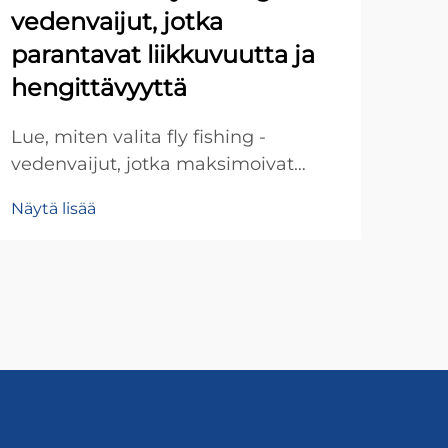
vedenvaijut, jotka
ka
parantavat liikkuvuutta ja
eri
hengittävyyttä
Par
oste
Lue, miten valita fly fishing -
suur
vedenvaijut, jotka maksimoivat
Näyt
mate
liikkuvuuden ja hengittävyyden.
Näytä lisää
kust
Tutustu hengittäviin kankaisiin,
asia
anatomiivisiin leikkauksiin ja
kan
keskeisiin ominaisuuksiin, jotka
hank
takkaavat mukavuuden koko
päivän ajan. Etsi täydellinen pari jo
tänään.