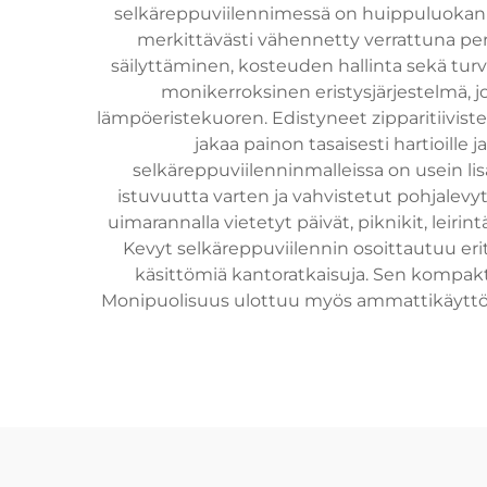
selkäreppuviilennimessä on huippuluokan er
merkittävästi vähennetty verrattuna perin
säilyttäminen, kosteuden hallinta sekä turv
monikerroksinen eristysjärjestelmä, j
lämpöeristekuoren. Edistyneet zipparitiiviste
jakaa painon tasaisesti hartioille
selkäreppuviilenninmalleissa on usein li
istuvuutta varten ja vahvistetut pohjalevy
uimarannalla vietetyt päivät, piknikit, leiri
Kevyt selkäreppuviilennin osoittautuu erityi
käsittömiä kantoratkaisuja. Sen kompakti
Monipuolisuus ulottuu myös ammattikäyttöön,