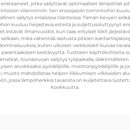
isteaineet, jotka säilyttävät optimaaliset lämpötilat pit
teisiin viilennimiin. Sen ensisijaisiin toimintoihin kuu
allinen säilytys erilaisissa tilanteissa. Tämän kevyen s
ohon kuuluu heijastavia esteitä ja suljettusoluttyynyt er
et estävät ilmanvuodot, kun taas erityiset lokit järjest
 ja selkään, mikä vähentää rasitusta pitkien kantamisjakso
säominaisuuksia, kuten ulkoiset verkkolokit kuivaa tava
t parantaakseen kestävyyttä. Tuotteen käyttökohteita ov
ntämatkat, lounasruoan säilytys työpaikalla, lääkinnällist
sen arvokkaaksi pyöräilijöille, moottoripyöräilijöille ja jo
 muoto mahdollistaa helpon liikkumisen vilkkaiden alueid
 jossa lämpöherkkiä tavaroita on kuljetettava luotettav
kookkuutta.