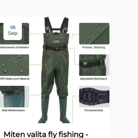
05
17
Sep
No
Miten valita fly fishing -
Mit