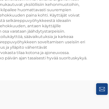
mukautuvat yksilöllisiin kehonmuotoihin,
y kilpailee huomattavasti suurempien
tehokkuuden paina kohti. Käyttäjät voivat
estä selkäreppuvyöhykkeestä ideaalin
itehokkuuden, antaen käyttäjille
 osa varataan jäähdytystarpeisiin.
oilukäyttöä, säävaikutuksia ja karkeaa
lkäreppuvyöhykkeen soveltamisen useisiin eri
s ja ylläpito vähentävät
vokasta tilaa kotona ja ajoneuvossa.
oko päivän ajan tasaisesti hyvää suorituskykyä.