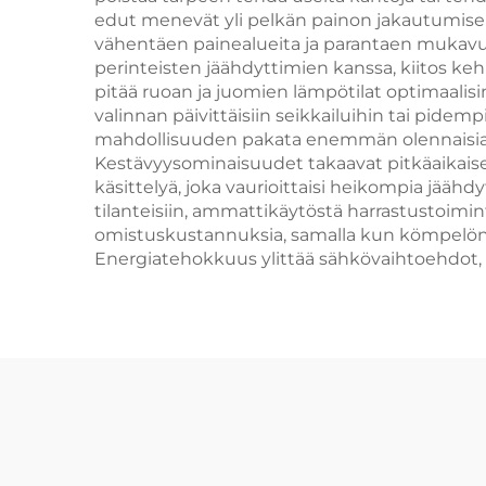
edut menevät yli pelkän painon jakautumisen
vähentäen painealueita ja parantaen mukavuu
perinteisten jäähdyttimien kanssa, kiitos keh
pitää ruoan ja juomien lämpötilat optimaalis
valinnan päivittäisiin seikkailuihin tai pide
mahdollisuuden pakata enemmän olennaisia tav
Kestävyysominaisuudet takaavat pitkäaikaisen 
käsittelyä, joka vaurioittaisi heikompia jää
tilanteisiin, ammattikäytöstä harrastustoimi
omistuskustannuksia, samalla kun kömpelön jä
Energiatehokkuus ylittää sähkövaihtoehdot, sil