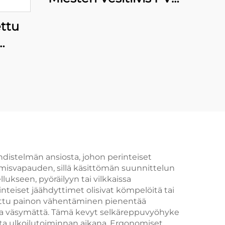
Sorkkajalkainen
ettu
Lantiopuku
Turvallisuuskerrokset
sena
Räätälöity Värikäs
Kalastusliivi
Turvallisuuskerrokset
distelmän ansiosta, johon perinteiset
misvapauden, sillä käsittömän suunnittelun
lukseen, pyöräilyyn tai vilkkaissa
rinteiset jäähdyttimet olisivat kömpelöitä tai
tettu painon vähentäminen pienentää
oja väsymättä. Tämä kevyt selkäreppuvyöhyke
lta ulkoilutoiminnan aikana. Ergonomiset