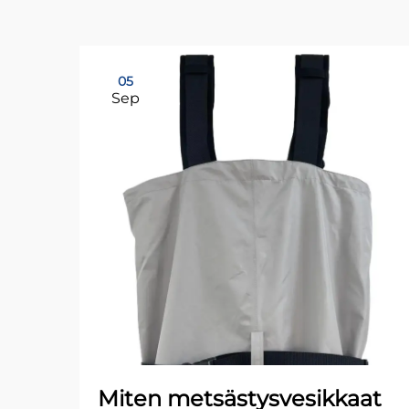
05
Sep
Miten metsästysvesikkaat