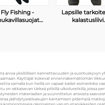
Fly Fishing -
Lapsille tarkoit
ukavillasuojat
kalastusliivi
ittävät Vesitiiviit
harlekiinikuvioi
ukkapohjaiset
Jokisuojat
a arvoa yksilöllisen kannettavuuden ja suorituskyvyn yh
astaamaan. Käyttäjät kokevat ennennäkemättömän liikku
ettia samalla kun heillä on vapaat kädet esimerkiksi vael
 on ratkaisevan tärkeä pitkillä ulkoiluretkillä, joissa pe
istyneiden materiaalien ja suunnittelun ansiosta saavu
ollistaa jäähdytysratkaisujen kantamisen pidempiä matk
hdä kompromisseja olennaisten varustustarvikkeiden osa