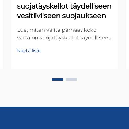
suojatäyskellot täydelliseen
vesitiiviiseen suojaukseen
Lue, miten valita parhaat koko
vartalon suojatäyskellot täydelliseen
vesitiiviiseen suojaan, mukavuuteen
Näytä lisää
ja kestävyyteen vaativissa
olosuhteissa. Etsi täydellinen kokosi
jo tänään.