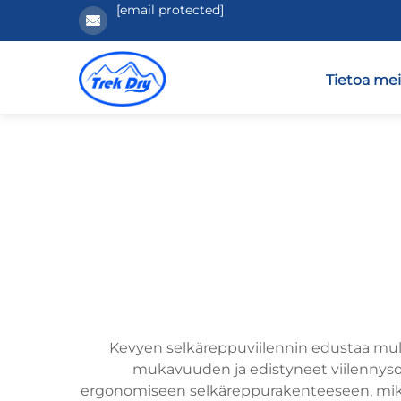
[email protected]
Tietoa mei
Kevyen selkäreppuviilennin edustaa mul
mukavuuden ja edistyneet viilennysom
ergonomiseen selkäreppurakenteeseen, mikä teke