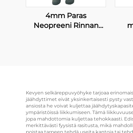
4mm Paras
Neopreeni Rinnan
m
Kalastusasusteet PVC-
Heng
kenkien kanssa
S
Kevyen selkäreppuvyöhyke tarjoaa erinomaist
jäähdyttimet eivät yksinkertaisesti pysty v
ansiosta he voivat kuljettaa jäähdytyskapasite
ympäristöissä liikkumiseen. Tämä liikkuvuusetu
jopa mahdottomia kuljettaa tehokkaasti. Ed
merkittävästi fyysistä rasitusta, mikä mahd
poistaa tarpeen tehdä useita kantoja tai te