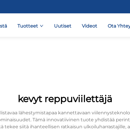
stä
Tuotteet
Uutiset
Videot
Ota Yhtey
kevyt reppuviilettäjä
listavaa lähestymistapaa kannettavaan viilennysteknolo
inaisuudet. Tämä innovatiivinen tuote yhdistää perinte
e siitä ihanteellisen ratkaisun ulkoiluharrastajille, ammat