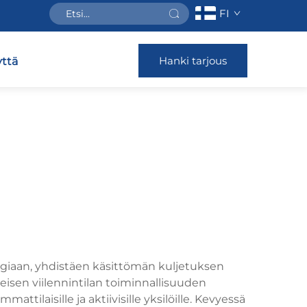
FI
Hanki tarjous
ttä
giaan, yhdistäen käsittömän kuljetuksen
isen viilennintilan toiminnallisuuden
tilaisille ja aktiivisille yksilöille. Kevyessä