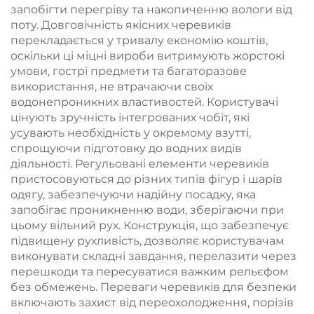
запобігти перегріву та накопиченню вологи від
поту. Довговічність якісних черевиків
перекладається у тривалу економію коштів,
оскільки ці міцні вироби витримують жорстокі
умови, гострі предмети та багаторазове
використання, не втрачаючи своїх
водонепроникних властивостей. Користувачі
цінують зручність інтегрованих чобіт, які
усувають необхідність у окремому взутті,
спрощуючи підготовку до водних видів
діяльності. Регульовані елементи черевиків
пристосовуються до різних типів фігур і шарів
одягу, забезпечуючи надійну посадку, яка
запобігає проникненню води, зберігаючи при
цьому вільний рух. Конструкція, що забезпечує
підвищену рухливість, дозволяє користувачам
виконувати складні завдання, перелазити через
перешкоди та пересуватися важким рельєфом
без обмежень. Переваги черевиків для безпеки
включають захист від переохолодження, порізів