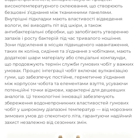
високотемпературного склеювання, що створюють
безшовні з’єднання між тканинними панелями.
Внутрішні підкладки мають властивості відведення
вологи, які виводять піт від шкіри, а також
антибактеріальні обробки, що запобігають утворенню
запахів і росту бактерій під час тривалого ношіння.
Зони підсилення в місцях підвищеного навантаження,
таких як коліна, сидіння та з’єднання з чобітками, мають
додаткові шари матеріалу або спеціальні компаунди,
що продовжують термін служби гумових чобіт у важких
умовах. Процес інтеграції чобіт включає вулканізацію
гуми, що забезпечує постійне, герметичне з’єднання
між корпусом чобота та елементами взуття, усуваючи
потенційні точки відмови, характерні для дешевших
аналогів. Ці технологічні інновації забезпечують
збереження водонепроникних властивостей гумових
чобіт у широкому діапазоні температур — від морозних
зимових умов до спекотного літа, гарантуючи надійний
захист незалежно від сезонних змін.