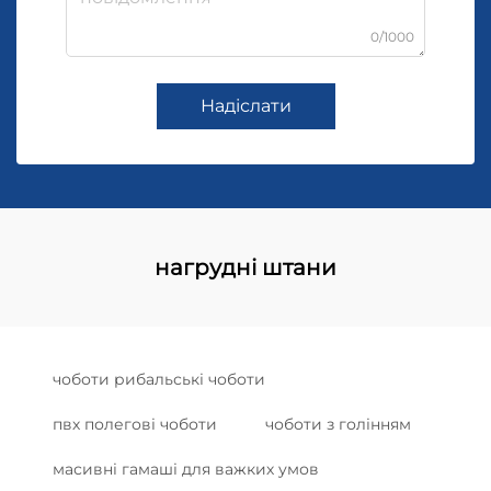
0/1000
Надіслати
нагрудні штани
чоботи рибальські чоботи
пвх полегові чоботи
чоботи з голінням
масивні гамаші для важких умов