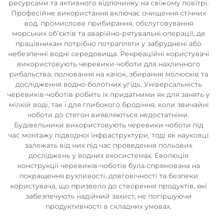
ресурсами та активного відпочинку на свіжому повітрі.
Професійне використання включає очищення стічних
вод, промислове прибирання, обслуговування
морських об’єктів та аварійно-рятувальні операції, де
працівникам потрібно потрапляти у забруднені або
небезпечні водні середовища. Рекреаційні користувачі
використовують черевики-чоботи для нахлинного
рибальства, полювання на качок, збирання молюсків та
дослідження водно-болотних угідь. Універсальність
черевиків-чоботів робить їх придатними як для занять у
мілкій воді, так і для глибокого бродіння, коли звичайні
чоботи до стегон виявляються недостатніми.
Будівельники використовують черевики-чоботи під
час монтажу підводної інфраструктури, тоді як науковці
залежать від них під час проведення польових
досліджень у водних екосистемах. Еволюція
конструкції черевиків-чоботів була спрямована на
покращення рухливості, довговічності та безпеки
користувача, що призвело до створення продуктів, які
забезпечують надійний захист, не погіршуючи
продуктивності в складних умовах.