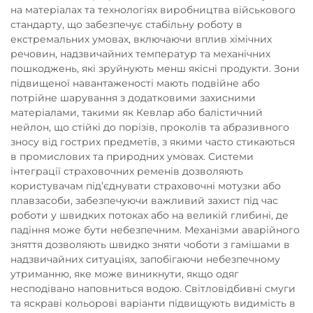
на матеріалах та технологіях виробництва військового
стандарту, що забезпечує стабільну роботу в
екстремальних умовах, включаючи вплив хімічних
речовин, надзвичайних температур та механічних
пошкоджень, які зруйнують менш якісні продукти. Зони
підвищеної навантаженості мають подвійне або
потрійне шарування з додатковими захисними
матеріалами, такими як Кевлар або балістичний
нейлон, що стійкі до порізів, проколів та абразивного
зносу від гострих предметів, з якими часто стикаються
в промислових та природних умовах. Системи
інтеграції страховочних ременів дозволяють
користувачам під’єднувати страховочні мотузки або
плавзасоби, забезпечуючи важливий захист під час
роботи у швидких потоках або на великій глибині, де
падіння може бути небезпечним. Механізми аварійного
зняття дозволяють швидко зняти чоботи з гамішами в
надзвичайних ситуаціях, запобігаючи небезпечному
утриманню, яке може виникнути, якщо одяг
несподівано наповниться водою. Світловідбивні смуги
та яскраві кольорові варіанти підвищують видимість в