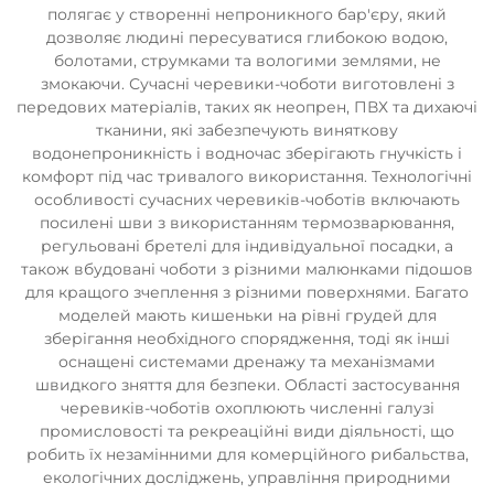
полягає у створенні непроникного бар'єру, який
дозволяє людині пересуватися глибокою водою,
болотами, струмками та вологими землями, не
змокаючи. Сучасні черевики-чоботи виготовлені з
передових матеріалів, таких як неопрен, ПВХ та дихаючі
тканини, які забезпечують виняткову
водонепроникність і водночас зберігають гнучкість і
комфорт під час тривалого використання. Технологічні
особливості сучасних черевиків-чоботів включають
посилені шви з використанням термозварювання,
регульовані бретелі для індивідуальної посадки, а
також вбудовані чоботи з різними малюнками підошов
для кращого зчеплення з різними поверхнями. Багато
моделей мають кишеньки на рівні грудей для
зберігання необхідного спорядження, тоді як інші
оснащені системами дренажу та механізмами
швидкого зняття для безпеки. Області застосування
черевиків-чоботів охоплюють численні галузі
промисловості та рекреаційні види діяльності, що
робить їх незамінними для комерційного рибальства,
екологічних досліджень, управління природними