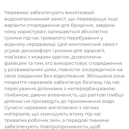
річці
Черевики забезпечують винятковий
водонепроникний захист, що перевершує інші
варіанти спорядження для бродіння, завдяки
чому користувачі залишаються абсолютно
сухими під час тривалого перебування у
водному середовищі. Цей комплексний захист
усуває дискомфорт і ризики для здоров’я,
пов’язані з мокрим одягом, дозволяючи
фахівцям та тим, хто використовує спорядження
у розважальних цілях, повністю зосередитися на
своїх завданнях без відволікання. Збільшена зона
покриття черевиків забезпечує безпеку під час
пересування ділянками з непередбачуваною
глибиною, даючи впевненість, що раптові глибші
ділянки не призведуть до проникнення води.
Сучасні черевики виготовлені з легких
матеріалів, що зменшують втому під час
тривалих робочих змін, а передові тканини
забезпечують повітропроникність, щоб