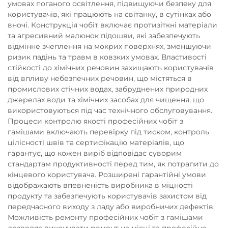
умовах поганого освітлення, підвищуючи безпеку для
користувачів, які працюють на світанку, в сутінках або
вночі. Конструкція чобіт включає протизіткні матеріали
та агресивний малюнок підошви, які забезпечують
відмінне зчеплення на мокрих поверхнях, зменшуючи
ризик падінь та травм в ковзких умовах. Властивості
стійкості до хімічних речовин захищають користувачів
від впливу небезпечних речовин, що містяться в
промислових стічних водах, забруднених природних
джерелах води та хімічних засобах для чищення, що
використовуються під час технічного обслуговування.
Процеси контролю якості професійних чобіт з
гамішами включають перевірку під тиском, контроль
цілісності швів та сертифікацію матеріалів, що
гарантує, що кожен виріб відповідає суворим
стандартам продуктивності перед тим, як потрапити до
кінцевого користувача. Розширені гарантійні умови
відображають впевненість виробника в міцності
продукту та забезпечують користувачів захистом від
передчасного виходу з ладу або виробничих дефектів.
Можливість ремонту професійних чобіт з гамішами
дозволяє виконувати ремонт на місці та професійне