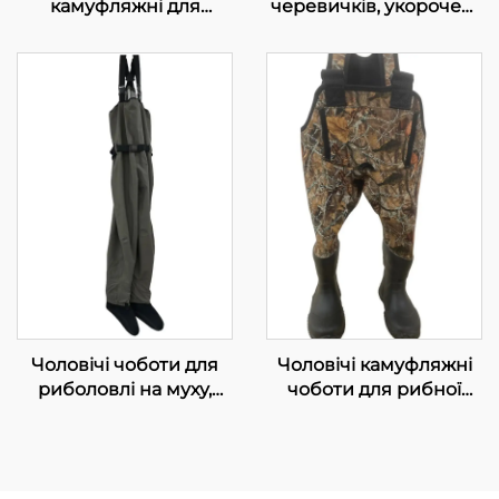
камуфляжні для
черевичків, укорочені
полювання та
чоботи до талії,
риболовлі,
водонепроникні
водонепроникні сухі
штани для риболовлі
штани, дихаючі, з
та полювання
підошвою на шипах
Чоловічі чоботи для
Чоловічі камуфляжні
риболовлі на муху,
чоботи для рибної
дихаючі
ловлі
водонепроникні
моделі з носком,
штани для риболовлі в