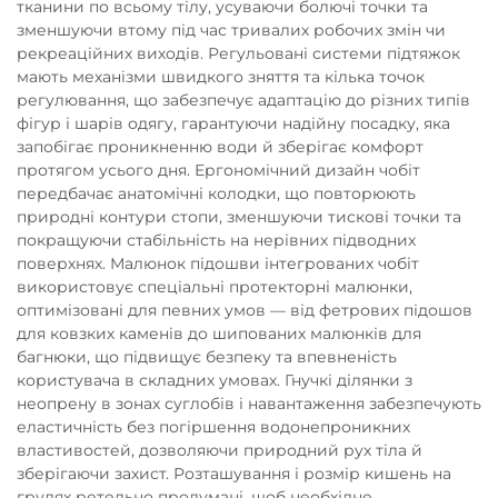
тканини по всьому тілу, усуваючи болючі точки та
зменшуючи втому під час тривалих робочих змін чи
рекреаційних виходів. Регульовані системи підтяжок
мають механізми швидкого зняття та кілька точок
регулювання, що забезпечує адаптацію до різних типів
фігур і шарів одягу, гарантуючи надійну посадку, яка
запобігає проникненню води й зберігає комфорт
протягом усього дня. Ергономічний дизайн чобіт
передбачає анатомічні колодки, що повторюють
природні контури стопи, зменшуючи тискові точки та
покращуючи стабільність на нерівних підводних
поверхнях. Малюнок підошви інтегрованих чобіт
використовує спеціальні протекторні малюнки,
оптимізовані для певних умов — від фетрових підошов
для ковзких каменів до шипованих малюнків для
багнюки, що підвищує безпеку та впевненість
користувача в складних умовах. Гнучкі ділянки з
неопрену в зонах суглобів і навантаження забезпечують
еластичність без погіршення водонепроникних
властивостей, дозволяючи природний рух тіла й
зберігаючи захист. Розташування і розмір кишень на
грудях ретельно продумані, щоб необхідне