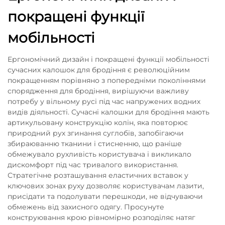
покращені функції
мобільності
Ергономічний дизайн і покращені функції мобільності
сучасних калошок для бродіння є революційним
покращенням порівняно з попередніми поколіннями
спорядження для бродіння, вирішуючи важливу
потребу у вільному русі під час напружених водних
видів діяльності. Сучасні калошки для бродіння мають
артикульовану конструкцію колін, яка повторює
природний рух згинання суглобів, запобігаючи
збираюванню тканини і стисненню, що раніше
обмежувало рухливість користувача і викликало
дискомфорт під час тривалого використання.
Стратегічне розташування еластичних вставок у
ключових зонах руху дозволяє користувачам лазити,
присідати та подолувати перешкоди, не відчуваючи
обмежень від захисного одягу. Просунуте
конструювання крою рівномірно розподіляє натяг