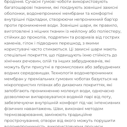
бродіння. Сучасні гумові чоботи використовують
багатошарові тканини, які поєднують зовнішні захисні
оболонки, водонепроникні мембрани та комфортні
внутрішні підкладки, створюючи непроникний бар'єр
проти проникнення води. Зовнішні шари, як правило,
виготовлені з міцних тканин із нейлону або поліестеру,
стійких до проколів, подряпин та розривів від гострих
каменів, гілок і підводних перешкод, з якими
користувачі часто стикаються. Ці захисні шари мають
спеціальні покриття, що підвищують їхню стійкість до
хімічних речовин, олій та інших забруднювачів, які
можуть бути присутні в промислових або забруднених
водних середовищах. Технологія водонепроникних
мембран у преміальних гумових чоботах базується на
мікропористих плівках або дихаючих покриттях, які
запобігають проникненню молекул води, одночасно
дозволяючи випаровуватися водяній парі від поту,
забезпечуючи внутрішній комфорт під час інтенсивних
фізичних навантажень. Шви, виконані методом
термозварювання, замінюють традиційне
прострочування, отвори від якого можуть порушити
водонепроникність, використовуючи процеси