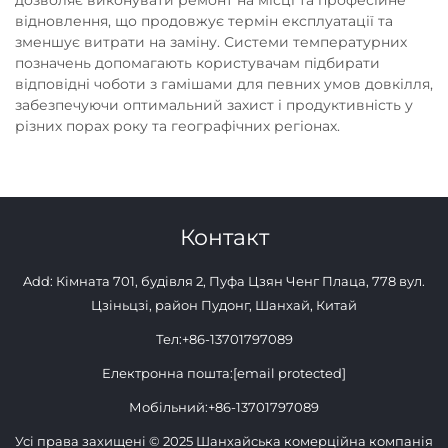
відновлення, що продовжує термін експлуатації та
зменшує витрати на заміну. Системи температурних
позначень допомагають користувачам підбирати
відповідні чоботи з гамішами для певних умов довкілля,
забезпечуючи оптимальний захист і продуктивність у
різних порах року та географічних регіонах.
Контакт
Add: Кімната 701, будівля 2, Пуфа Цзян Ченг Плаца, 778 вул.
Цзіньцзі, район Пудонг, Шанхай, Китай
Тел:
+86-13701797089
Електронна пошта:
[email protected]
Мобільний:
+86-13701797089
Усі права захищені © 2025 Шанхайська комерційна компанія