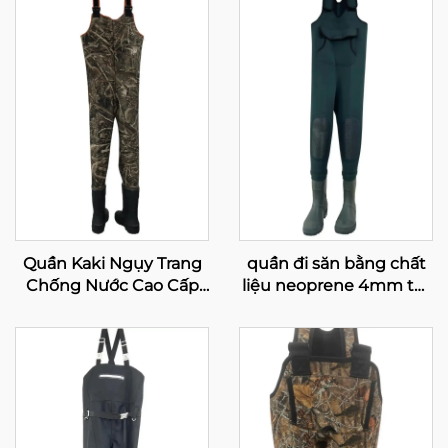
Quần Kaki Ngụy Trang
quần đi săn bằng chất
Chống Nước Cao Cấp
liệu neoprene 4mm tốt
Cho Nam, Quần Đi Săn
nhất, loại mặc cả thân,
Bằng Neoprene
có giày PVC