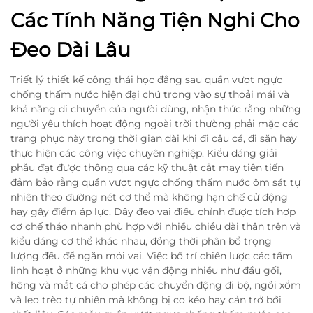
Các Tính Năng Tiện Nghi Cho
Đeo Dài Lâu
Triết lý thiết kế công thái học đằng sau quần vượt ngực
chống thấm nước hiện đại chú trọng vào sự thoải mái và
khả năng di chuyển của người dùng, nhận thức rằng những
người yêu thích hoạt động ngoài trời thường phải mặc các
trang phục này trong thời gian dài khi đi câu cá, đi săn hay
thực hiện các công việc chuyên nghiệp. Kiểu dáng giải
phẫu đạt được thông qua các kỹ thuật cắt may tiên tiến
đảm bảo rằng quần vượt ngực chống thấm nước ôm sát tự
nhiên theo đường nét cơ thể mà không hạn chế cử động
hay gây điểm áp lực. Dây đeo vai điều chỉnh được tích hợp
cơ chế tháo nhanh phù hợp với nhiều chiều dài thân trên và
kiểu dáng cơ thể khác nhau, đồng thời phân bổ trọng
lượng đều để ngăn mỏi vai. Việc bố trí chiến lược các tấm
linh hoạt ở những khu vực vận động nhiều như đầu gối,
hông và mắt cá cho phép các chuyển động đi bộ, ngồi xổm
và leo trèo tự nhiên mà không bị co kéo hay cản trở bởi