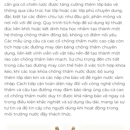
cần gia cố chiến lược được tăng cường thêm lớp bảo vệ
thông qua cấu trúc hai lớp hoặc các lớp phủ chuyên dụng,
đặc biệt tại các điểm chịu lực như đầu gối, phần mông và
nơi nối với đế ủng. Quy trình tích hợp đế sử dụng kỹ thuật
đúc liền khối hoặc kết dính hóa học nhằm tạo thành một
hệ thống chống thấm đồng bộ, không có điểm nối yếu.
Các mẫu ủng câu cá cao cổ chống thấm nước cao cấp còn
tích hợp các đường may dán băng chống thấm chuyên
dụng, liên kết vĩnh viễn với vật liệu nền để tạo thành một
rào cản chống thấm liền mạch. Sự chú trọng đến chi tiết
trong cấu tạo đường may còn thể hiện ở việc tích hợp khóa
kéo, khi các loại khóa chống thấm nước được bổ sung
thêm lớp dán kín và các nắp che bảo vệ để ngăn nước xâm
nhập. Cách tiếp cận toàn diện này đối với công nghệ chống
thấm và cấu tạo đường may đảm bảo rằng ủng câu cá cao
cổ chống thấm nước duy trì được khả năng bảo vệ ngay cả
trong điều kiện khắc nghiệt và sử dụng lâu dài, mang lại sự
tự tin và độ tin cậy cho người dùng khi hoạt động trong
môi trường nước đầy thách thức.