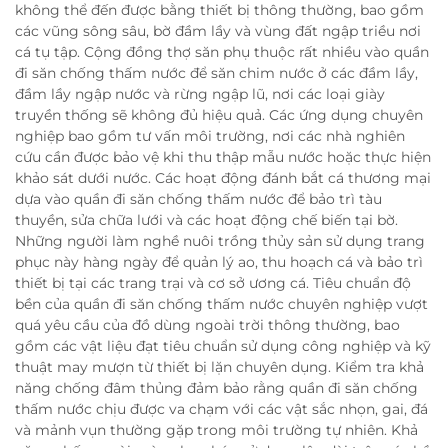
không thể đến được bằng thiết bị thông thường, bao gồm
các vũng sông sâu, bờ đầm lầy và vùng đất ngập triều nơi
cá tụ tập. Cộng đồng thợ săn phụ thuộc rất nhiều vào quần
đi săn chống thấm nước để săn chim nước ở các đầm lầy,
đầm lầy ngập nước và rừng ngập lũ, nơi các loại giày
truyền thống sẽ không đủ hiệu quả. Các ứng dụng chuyên
nghiệp bao gồm tư vấn môi trường, nơi các nhà nghiên
cứu cần được bảo vệ khi thu thập mẫu nước hoặc thực hiện
khảo sát dưới nước. Các hoạt động đánh bắt cá thương mại
dựa vào quần đi săn chống thấm nước để bảo trì tàu
thuyền, sửa chữa lưới và các hoạt động chế biến tại bờ.
Những người làm nghề nuôi trồng thủy sản sử dụng trang
phục này hàng ngày để quản lý ao, thu hoạch cá và bảo trì
thiết bị tại các trang trại và cơ sở ương cá. Tiêu chuẩn độ
bền của quần đi săn chống thấm nước chuyên nghiệp vượt
quá yêu cầu của đồ dùng ngoài trời thông thường, bao
gồm các vật liệu đạt tiêu chuẩn sử dụng công nghiệp và kỹ
thuật may mượn từ thiết bị lặn chuyên dụng. Kiểm tra khả
năng chống đâm thủng đảm bảo rằng quần đi săn chống
thấm nước chịu được va chạm với các vật sắc nhọn, gai, đá
và mảnh vụn thường gặp trong môi trường tự nhiên. Khả