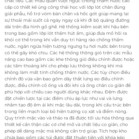
chất liệu. Các mẫu quần vượt ngực chống thấm nước cao
cấp có thiết kế ủng công thái học với lớp lót chân đúng
giải phẫu, hỗ trợ vòm bàn chân và hốc gót giúp mang lại
sự thoải mái suốt cả ngày ngay cả khi đi bộ quãng đường
dài trên địa hình gồ ghề. Hệ thống kiểm soát khí hậu bên
trong bao gồm lớp lót thấm hút ẩm, giúp đưa mồ hôi ra
khỏi cơ thể trong khi vẫn duy trì hàng rào chống thấm
nước, ngăn ngừa hiện tượng ngưng tụ hơi nước bên trong
có thể gây khó chịu. Các hệ thống thông gió trên các mẫu
nâng cao bao gồm các khe thông gió điều chỉnh được hoặc
các tấm thoáng khí cho phép lưu thông không khí mà
không làm mất tính chống thấm nước. Các tùy chọn điều
chỉnh độ vừa vặn bao gồm dây thắt lưng eo điều chỉnh
được, điều chỉnh cổ ống và đôi khi cả ống chân co giãn để
phù hợp với chiều cao người dùng khác nhau. Đệm được
đặt chiến lược tại các điểm chịu áp lực như vai và lưng
nhằm tạo độ êm ái khi mặc lâu dài, trong khi cấu trúc bên
trong liền mạch loại bỏ hiện tượng cọ xát và điểm nóng.
Quy trình mặc vào và tháo ra đã được tối ưu hóa thông qua
thiết kế cẩn thận các cơ chế mở và chất liệu co giãn, cho
phép dễ dàng mặc mà không cần trợ giúp. Tích hợp kho
chứa bao gồm các túi được đặt thuận tiện với khóa kéo