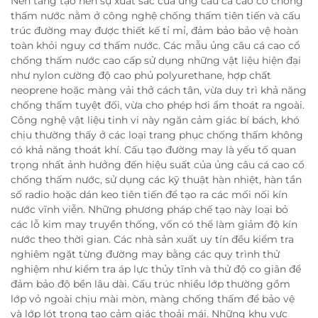
Nền tảng tạo nên sự xuất sắc của ủng câu cá cao cổ chống
thấm nước nằm ở công nghệ chống thấm tiên tiến và cấu
trúc đường may được thiết kế tỉ mỉ, đảm bảo bảo vệ hoàn
toàn khỏi nguy cơ thấm nước. Các mẫu ủng câu cá cao cổ
chống thấm nước cao cấp sử dụng những vật liệu hiện đại
như nylon cường độ cao phủ polyurethane, hợp chất
neoprene hoặc màng vải thở cách tân, vừa duy trì khả năng
chống thấm tuyệt đối, vừa cho phép hơi ẩm thoát ra ngoài.
Công nghệ vật liệu tinh vi này ngăn cảm giác bí bách, khó
chịu thường thấy ở các loại trang phục chống thấm không
có khả năng thoát khí. Cấu tạo đường may là yếu tố quan
trọng nhất ảnh hưởng đến hiệu suất của ủng câu cá cao cổ
chống thấm nước, sử dụng các kỹ thuật hàn nhiệt, hàn tần
số radio hoặc dán keo tiên tiến để tạo ra các mối nối kín
nước vĩnh viễn. Những phương pháp chế tạo này loại bỏ
các lỗ kim may truyền thống, vốn có thể làm giảm độ kín
nước theo thời gian. Các nhà sản xuất uy tín đều kiểm tra
nghiêm ngặt từng đường may bằng các quy trình thử
nghiệm như kiểm tra áp lực thủy tĩnh và thử độ co giãn để
đảm bảo độ bền lâu dài. Cấu trúc nhiều lớp thường gồm
lớp vỏ ngoài chịu mài mòn, màng chống thấm để bảo vệ
và lớp lót trong tạo cảm giác thoải mái. Những khu vực