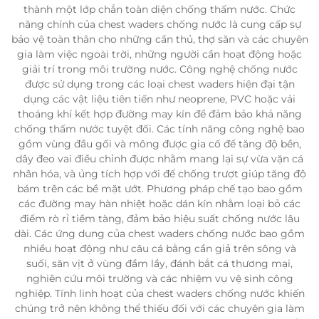
thành một lớp chắn toàn diện chống thấm nước. Chức
năng chính của chest waders chống nước là cung cấp sự
bảo vệ toàn thân cho những cần thủ, thợ săn và các chuyên
gia làm việc ngoài trời, những người cần hoạt động hoặc
giải trí trong môi trường nước. Công nghệ chống nước
được sử dụng trong các loại chest waders hiện đại tận
dụng các vật liệu tiên tiến như neoprene, PVC hoặc vải
thoáng khí kết hợp đường may kín để đảm bảo khả năng
chống thấm nước tuyệt đối. Các tính năng công nghệ bao
gồm vùng đầu gối và mông được gia cố để tăng độ bền,
dây đeo vai điều chỉnh được nhằm mang lại sự vừa vặn cá
nhân hóa, và ủng tích hợp với đế chống trượt giúp tăng độ
bám trên các bề mặt ướt. Phương pháp chế tạo bao gồm
các đường may hàn nhiệt hoặc dán kín nhằm loại bỏ các
điểm rò rỉ tiềm tàng, đảm bảo hiệu suất chống nước lâu
dài. Các ứng dụng của chest waders chống nước bao gồm
nhiều hoạt động như câu cá bằng cần giả trên sông và
suối, săn vịt ở vùng đầm lầy, đánh bắt cá thương mại,
nghiên cứu môi trường và các nhiệm vụ vệ sinh công
nghiệp. Tính linh hoạt của chest waders chống nước khiến
chúng trở nên không thể thiếu đối với các chuyên gia làm