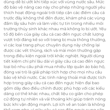
dùng dễ bị ướt khi tiếp xúc với vùng nước sâu. Mức
độ bảo vệ nâng cao này cho phép những người yêu
thích hoạt động ngoài trời tiếp cận các điểm câu cá
trước đây không thể đến được, khám phá các vùng
đầm lầy sâu hơn và làm việc tự tin trong nhiều môi
trường thủy sinh khác nhau mà không lo bị ướt. Yếu
tố độ bền của giày câu cá cao đến ngực chất lượng
vượt trội đáng kể so với trang bị mưa thông thường,
vì các loại trang phục chuyên dụng này chống lại
được các vết thủng, rách và mài mòn thường gặp
trong điều kiện ngoài trời khắc nghiệt. Người dùng
tiết kiệm chi phí lâu dài vì giày câu cá cao đến ngực
loại bỏ nhu cầu phải mua nhiều lớp quần áo bảo hộ,
đóng vai trò là giải pháp tích hợp cho mọi nhu cầu
bảo vệ khỏi nước. Các tính năng thoải mái được tích
hợp trong giày câu cá cao đến ngực hiện đại bao
gồm dây đeo điều chỉnh được phù hợp với các kiểu
dáng cơ thể khác nhau, chất liệu co giãn cho phép
cử động tự nhiên và vải thoáng khí giúp tránh nóng
bức khi vận động mạnh. Lợi ích về an toàn là không
thể xem nhẹ, vì giày câu cá cao đến ngực cung cấp