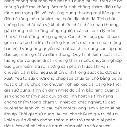
năng chống mài mòn cho phép sử dụng lâu dài trên các bề
mặt gồ ghề mà không làm mất tính chống thấm, điều này
rất quan trọng đối với các ứng dụng thương mại liên quan
đến bê tông, bề mặt kim loại hoặc địa hình đá. Tính chất
chống hóa chất bảo vệ khỏi nhiều chất khác nhau thường
gặp trong môi trường công nghiệp, các cơ sở xử lý nước
thải và hoạt động nông nghiệp. Các chiến lược gia cố bao
gồm cấu tạo hai lớp ở những khu vực mài mòn cao, miếng
bảo vệ ở vùng ống quyển và mắt cá chân, cùng các lớp phủ
đặc biệt chống cắt và đâm thủng. Quy trình kiểm soát chất
lượng đối với quần đi săn chống thấm nước chuyên nghiệp
bao gồm kiểm tra rò rỉ từng sản phẩm trước khi vận
chuyển, đảm bảo hiệu suất ổn định trong suốt các đợt sản
xuất. Yếu tố sửa chữa cho phép sửa chữa tại chỗ bằng bộ vá
hoặc dịch vụ phục hồi chuyên nghiệp, kéo dài đáng kể thời
gian sử dụng. Tính ổn định nhiệt độ đảm bảo rằng quần đi
săn chống thấm nước duy trì độ linh hoạt và tính năng
chống thấm trong phạm vi nhiệt độ khắc nghiệt, từ các
buổi sáng lạnh khi đi câu đến môi trường làm việc mùa hè
ấm áp. Thời gian sử dụng lâu dài cho thấy rõ giá trị đầu tư,
khiến quần đi săn chống thấm nước trở thành giải pháp
tiết kiệm chi phí cho cả người dùng giải trí và chuyên