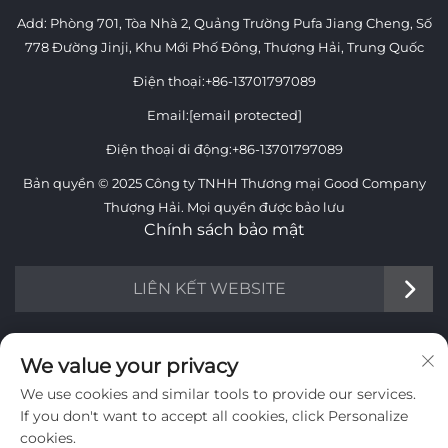
Add: Phòng 701, Tòa Nhà 2, Quảng Trường Pufa Jiang Cheng, Số
778 Đường Jinji, Khu Mới Phố Đông, Thượng Hải, Trung Quốc
Điện thoại:
+86-13701797089
Email:
[email protected]
Điện thoại di động:
+86-13701797089
Bản quyền © 2025 Công ty TNHH Thương mại Good Company
Thượng Hải. Mọi quyền được bảo lưu
Chính sách bảo mật
LIÊN KẾT WEBSITE
THÔNG TIN
We value your privacy
We use cookies and similar tools to provide our services.
Đăng ký nhận bản tin hàng tuần của chúng tôi
If you don't want to accept all cookies, click Personalize
cookies.