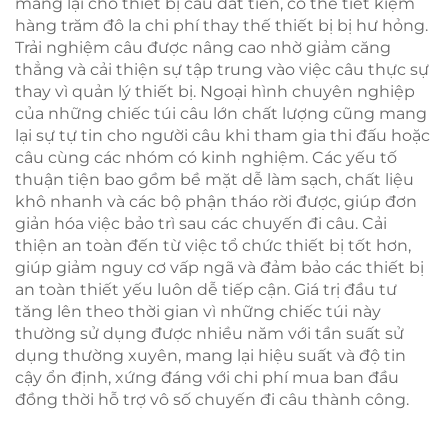
mang lại cho thiết bị câu đắt tiền, có thể tiết kiệm
hàng trăm đô la chi phí thay thế thiết bị bị hư hỏng.
Trải nghiệm câu được nâng cao nhờ giảm căng
thẳng và cải thiện sự tập trung vào việc câu thực sự
thay vì quản lý thiết bị. Ngoại hình chuyên nghiệp
của những chiếc túi câu lớn chất lượng cũng mang
lại sự tự tin cho người câu khi tham gia thi đấu hoặc
câu cùng các nhóm có kinh nghiệm. Các yếu tố
thuận tiện bao gồm bề mặt dễ làm sạch, chất liệu
khô nhanh và các bộ phận tháo rời được, giúp đơn
giản hóa việc bảo trì sau các chuyến đi câu. Cải
thiện an toàn đến từ việc tổ chức thiết bị tốt hơn,
giúp giảm nguy cơ vấp ngã và đảm bảo các thiết bị
an toàn thiết yếu luôn dễ tiếp cận. Giá trị đầu tư
tăng lên theo thời gian vì những chiếc túi này
thường sử dụng được nhiều năm với tần suất sử
dụng thường xuyên, mang lại hiệu suất và độ tin
cậy ổn định, xứng đáng với chi phí mua ban đầu
đồng thời hỗ trợ vô số chuyến đi câu thành công.