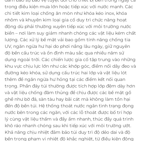
trong điều kiện mưa lớn hoặc tiếp xúc với nước mạnh. Các
chi tiết kim loại chống ăn mòn như khóa kéo inox, khóa
nhôm và khuyên kim loại gia cố duy trì chức năng hoạt
động dù phải thường xuyên tiếp xúc với môi trường nước
biển – nơi làm suy giảm nhanh chóng các vật liệu kém chất
lượng. Các xử lý bề mặt vải bao gồm tính năng chống tia
UV, ngăn ngừa hư hại do phơi nắng lâu ngày, giữ nguyên
độ bền cấu trúc và ổn định màu sắc qua nhiều năm sử
dụng ngoài trời. Các chiến lược gia cố tập trung vào những
khu vực chịu lực lớn như các khớp góc, điểm nối dây đeo và
đường kéo khóa, sử dụng cấu trúc hai lớp và vật liệu lót
thêm để ngăn ngừa hư hỏng tại các điểm kết nối quan
trọng. Phần đáy túi thường được tích hợp lớp đệm dày hơn
và vật liệu chống đâm thủng để chịu được các bề mặt gồ
ghề như bờ đá, sàn tàu hay bãi cát mà không làm tổn hại
đến độ bền túi. Hệ thống thoát nước ngăn tình trạng đọng
nước bên trong các ngăn, với các lỗ thoát được bố trí hợp
lý cùng vật liệu thấm và đẩy ẩm nhanh, thúc đẩy quá trình
khô ráo nhanh chóng sau khi tiếp xúc với môi trường ướt.
Khả năng chịu nhiệt đảm bảo túi duy trì độ dẻo dai và độ
bền trong phạm vi nhiệt độ khắc nghiệt, từ điều kiện đông