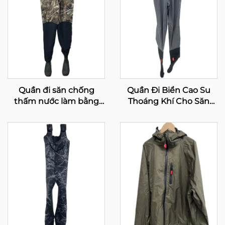
Quần đi săn chống
Quần Đi Biển Cao Su
thấm nước làm bằng
Thoáng Khí Cho Săn
neoprene có đinh tán
Bắn, Quần Đi Biển Câu
kết hợp với giày cao su
Cá Fly Chống Thấm
cách nhiệt 1600G
Nước, Quần Đi Biển Cao
Su Thoáng Khí Có Ủng
100% Chống Nước