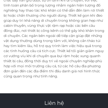
chất đầy vẫn giữ được sự ổn định khi di chuyển, với việc
tính toán phân bổ trọng lượng nhằm ngăn hiện tượng đổ
nghiêng hay thao tác khó khăn có thể dẫn đến làm rơi thiết
bị hoặc chấn thương cho người dùng. Thiết kế gọn khi đeo
giúp duy trì khả năng di chuyển trong không gian hẹp như
cabin thuyền, vùng thực vật rậm rạp hoặc các bến câu
đông đúc, nơi thiết bị cồng kềnh có thể gây khó khăn trong
di chuyển. Các ngăn bên ngoài dễ tiếp cận giúp đặt những
vật dụng thường dùng trong tầm với, không cần tháo túi
hay tìm kiếm lâu, hỗ trợ quy trình làm việc hiệu quả trong
các tình huống câu cá tích cực. Thiết kế tối giản giảm nguy
cơ vướng víu khi di chuyển qua bụi rậm hoặc xung quanh
thiết bị câu, đồng thời duy trì vẻ ngoài chuyên nghiệp phù
hợp với mọi môi trường câu cá, từ các hồ câu địa phương
đơn giản đến các địa điểm thi đấu danh giá nơi hình thức
cũng quan trọng như tính năng.
Liên hệ