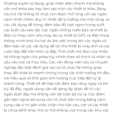
thường xuyên sử dụng, giúp nhận diện nhanh mà không
cần mở khóa kéo hay làm xáo trộn các thiết bị khác đang
lưu trữ. Hệ thống tổ chức còn được mở rộng với các ngăn
cách nhiệt nhằm duy trì nhiệt độ lý tưởng cho mồi sống và
các vật dụng dễ hỏng, đảm bảo độ tươi ngon trong suốt
các buổi câu kéo dài. Các ngăn chống nước bảo vệ thiết bị
điện tử nhạy cảm như máy dò cá, thiết bị GPS và điện thoại
thông minh khỏi hư hại do ẩm ướt, trong khi các ngăn có
đệm bảo vệ các vật dụng dễ vỡ như thiết bị máy ảnh và các
cuộn dây đắt tiền khỏi va đập. Tính chất mô-đun của nhiều
hệ thống ngăn cho phép tùy chỉnh theo sở thích cá nhân và
yêu cầu loài cá mục tiêu. Các vận động viên câu cá chuyên
nghiệp đặc biệt đánh giá cao sự tổ chức hệ thống giúp
thay đổi thiết bị nhanh chóng trong các tình huống thi đấu,
nơi hiệu quả về thời gian ảnh hưởng trực tiếp đến tỷ lệ
thành công. Thiết kế dễ tiếp cận đảm bảo rằng ngay cả khi
túi đã đầy, người dùng vẫn dễ dàng lấy được đồ từ các
ngăn dưới đáy mà không cần dỡ toàn bộ túi ra. Các điểm
gắn bên ngoài bổ sung cho tổ chức bên trong bằng cách
cung cấp vị trí gắn chắc chắn cho cần câu, vợt và các thiết
bị cồng kềnh khác mà có thể không vừa trong các khu vực