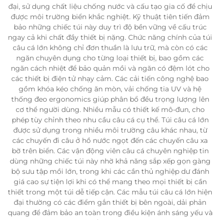
đại, sử dụng chất liệu chống nước và cấu tạo gia cố để chịu
được môi trường biển khắc nghiệt. Kỹ thuật tiên tiến đảm
bảo những chiếc túi này duy trì độ bền vững về cấu trúc
ngay cả khi chất đầy thiết bị nặng. Chức năng chính của túi
câu cá lớn không chỉ đơn thuần là lưu trữ, mà còn có các
ngăn chuyên dụng cho từng loại thiết bị, bao gồm các
ngăn cách nhiệt để bảo quản mồi và ngăn có đệm lót cho
các thiết bị điện tử nhạy cảm. Các cải tiến công nghệ bao
gồm khóa kéo chống ăn mòn, vải chống tia UV và hệ
thống đeo ergonomics giúp phân bổ đều trọng lượng lên
cơ thể người dùng. Nhiều mẫu có thiết kế mô-đun, cho
phép tùy chỉnh theo nhu cầu câu cá cụ thể. Túi câu cá lớn
được sử dụng trong nhiều môi trường câu khác nhau, từ
các chuyến đi câu ở hồ nước ngọt đến các chuyến câu xa
bờ trên biển. Các vận động viên câu cá chuyên nghiệp tin
dùng những chiếc túi này nhờ khả năng sắp xếp gọn gàng
bộ sưu tập mồi lớn, trong khi các cần thủ nghiệp dư đánh
giá cao sự tiện lợi khi có thể mang theo mọi thiết bị cần
thiết trong một túi dễ tiếp cận. Các mẫu túi câu cá lớn hiện
đại thường có các điểm gắn thiết bị bên ngoài, dải phản
quang để đảm bảo an toàn trong điều kiện ánh sáng yếu và