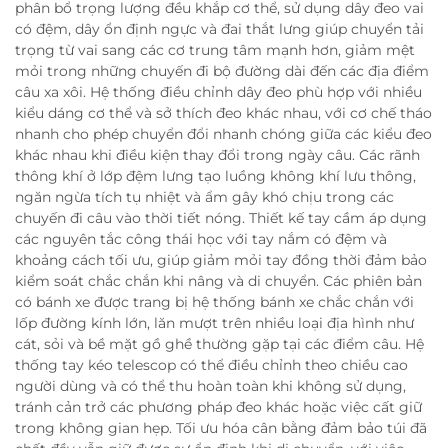
phân bổ trọng lượng đều khắp cơ thể, sử dụng dây đeo vai
có đệm, dây ổn định ngực và đai thắt lưng giúp chuyển tải
trọng từ vai sang các cơ trung tâm mạnh hơn, giảm mệt
mỏi trong những chuyến đi bộ đường dài đến các địa điểm
câu xa xôi. Hệ thống điều chỉnh dây đeo phù hợp với nhiều
kiểu dáng cơ thể và sở thích đeo khác nhau, với cơ chế tháo
nhanh cho phép chuyển đổi nhanh chóng giữa các kiểu đeo
khác nhau khi điều kiện thay đổi trong ngày câu. Các rãnh
thông khí ở lớp đệm lưng tạo luồng không khí lưu thông,
ngăn ngừa tích tụ nhiệt và ẩm gây khó chịu trong các
chuyến đi câu vào thời tiết nóng. Thiết kế tay cầm áp dụng
các nguyên tắc công thái học với tay nắm có đệm và
khoảng cách tối ưu, giúp giảm mỏi tay đồng thời đảm bảo
kiểm soát chắc chắn khi nâng và di chuyển. Các phiên bản
có bánh xe được trang bị hệ thống bánh xe chắc chắn với
lốp đường kính lớn, lăn mượt trên nhiều loại địa hình như
cát, sỏi và bề mặt gồ ghề thường gặp tại các điểm câu. Hệ
thống tay kéo telescop có thể điều chỉnh theo chiều cao
người dùng và có thể thu hoàn toàn khi không sử dụng,
tránh cản trở các phương pháp đeo khác hoặc việc cất giữ
trong không gian hẹp. Tối ưu hóa cân bằng đảm bảo túi đã