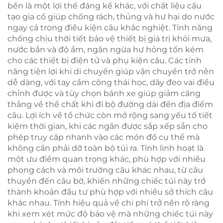
bền là một lợi thế đáng kể khác, với chất liệu cấu
tạo gia cố giúp chống rách, thủng và hư hại do nước
ngay cả trong điều kiện câu khắc nghiệt. Tính năng
chống chịu thời tiết bảo vệ thiết bị giá trị khỏi mưa,
nước bắn và độ ẩm, ngăn ngừa hư hỏng tốn kém
cho các thiết bị điện tử và phụ kiện câu. Các tính
năng tiện lợi khi di chuyển giúp vận chuyển trở nên
dễ dàng, với tay cầm công thái học, dây đeo vai điều
chỉnh được và tùy chọn bánh xe giúp giảm căng
thẳng về thể chất khi đi bộ đường dài đến địa điểm
câu. Lợi ích về tổ chức còn mở rộng sang yếu tố tiết
kiệm thời gian, khi các ngăn được sắp xếp sẵn cho
phép truy cập nhanh vào các món đồ cụ thể mà
không cần phải dỡ toàn bộ túi ra. Tính linh hoạt là
một ưu điểm quan trọng khác, phù hợp với nhiều
phong cách và môi trường câu khác nhau, từ câu
thuyền đến câu bờ, khiến những chiếc túi này trở
thành khoản đầu tư phù hợp với nhiều sở thích câu
khác nhau. Tính hiệu quả về chi phí trở nên rõ ràng
khi xem xét mức độ bảo vệ mà những chiếc túi này