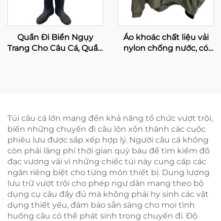
Quần Đi Biển Ngụy
Áo khoác chất liệu vải
Trang Cho Câu Cá, Quần
nylon chống nước, có
Khô Chống Thấm Nước,
mũ trùm đầu, áo dành
Quần Đi Biển Thoáng
cho đi lội suối, áo khoác
Khí Cho Câu Cá Và Săn
nam cỡ lớn
Bắn Có Ủng Đinh Bằng
Nhung
Túi câu cá lớn mang đến khả năng tổ chức vượt trội,
biến những chuyến đi câu lộn xộn thành các cuộc
phiêu lưu được sắp xếp hợp lý. Người câu cá không
còn phải lãng phí thời gian quý báu để tìm kiếm đồ
đạc vương vãi vì những chiếc túi này cung cấp các
ngăn riêng biệt cho từng món thiết bị. Dung lượng
lưu trữ vượt trội cho phép ngư dân mang theo bộ
dụng cụ câu đầy đủ mà không phải hy sinh các vật
dụng thiết yếu, đảm bảo sẵn sàng cho mọi tình
huống câu có thể phát sinh trong chuyến đi. Độ